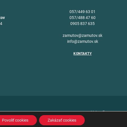
057/449 63 01
tov
057/488 47 60
34
0905 837 635
v
zamutov@zamutov.sk
info@zamutov.sk
KONTAKTY
Vytvoril
Povoliť cookies
Zakázať cookies