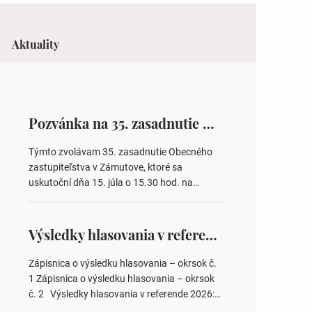
Aktuality
Pozvánka na 35. zasadnutie OZ v Zámutove
Týmto zvolávam 35. zasadnutie Obecného
zastupiteľstva v Zámutove, ktoré sa
uskutoční dňa 15. júla o 15.30 hod. na
Obecnom úrade v Zámutove PROGRAM: 1.
Schválenie programu rokovania 2.
Schválenie návrhovej komisie a overovateľov
Výsledky hlasovania v referende 2026
zápisnice 3. Určenie volebných obvodov pre
voľby poslancov obecných zastupiteľstiev,
Zápisnica o výsledku hlasovania – okrsok č.
počtu poslancov obecných zastupiteľstiev v
1 Zápisnica o výsledku hlasovania – okrsok
nich 4. Schválenie odpredaja obecného
č. 2 Výsledky hlasovania v referende 2026:
pozemku –…
https://www.volbysr.sk/…ferende.html Účasť