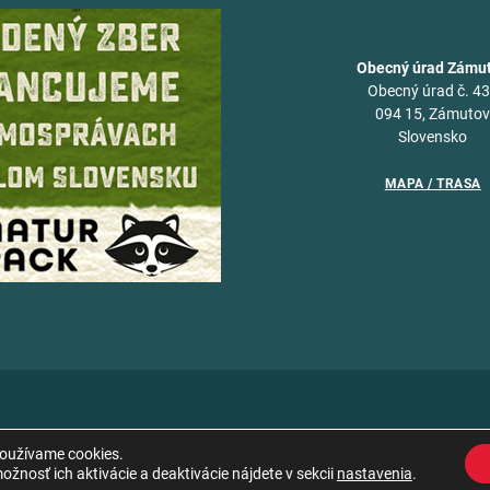
Obecný úrad Zámu
Obecný úrad č. 4
094 15, Zámuto
Slovensko
MAPA / TRASA
používame cookies.
žnosť ich aktivácie a deaktivácie nájdete v sekcii
nastavenia
.