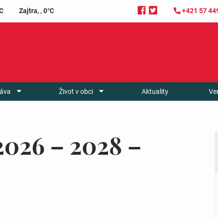
C
Zajtra,
,
0°C
+421 57 44
áva
Život v obci
Aktuality
Ve
2026 – 2028 –