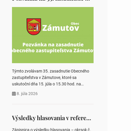
Týmto zvolávam 35. zasadnutie Obecného
zastupiteľstva v Zámutove, ktoré sa
uskutoční dňa 15. júla o 15.30 hod. na
Obecnom úrade v Zámutove PROGRAM: 1.
8. júla 2026
Schválenie programu rokovania 2.
Schválenie návrhovej komisie a overovateľov
zápisnice 3. Určenie volebných obvodov pre
voľby poslancov obecných zastupiteľstiev,
Výsledky hlasovania v referende 2026
počtu poslancov obecných zastupiteľstiev v
nich 4. Schválenie odpredaja obecného
Zápisnica o výsledku hlasovania – okrsok č.