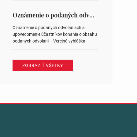
na hlasovaní https://www.volbysr.sk/…
ysledky.html
Oznámenie o podaných odvolaniach a upovedomenie účastníkov konania o obsahu podaných odvolani – Verejná vyhláška
Oznámenie o podaných odvolaniach a
upovedomenie účastníkov konania o obsahu
podaných odvolani – Verejná vyhláška
ZOBRAZIŤ VŠETKY