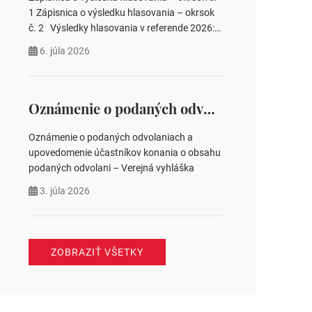
pozemku –…
1 Zápisnica o výsledku hlasovania – okrsok
č. 2 Výsledky hlasovania v referende 2026:
https://www.volbysr.sk/…ferende.html Účasť
6. júla 2026
na hlasovaní https://www.volbysr.sk/…
ysledky.html
Oznámenie o podaných odvolaniach a upovedomenie účastníkov konania o obsahu podaných odvolani – Verejná vyhláška
Oznámenie o podaných odvolaniach a
upovedomenie účastníkov konania o obsahu
podaných odvolani – Verejná vyhláška
3. júla 2026
ZOBRAZIŤ VŠETKY