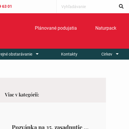
9 63 01
Plánované podujatia
Naturpack
rejné obstarávanie
Kontakty
Cirkev
Viac v kategórii:
Pozvánka na 35. zasadnutie OZ v Zámutove