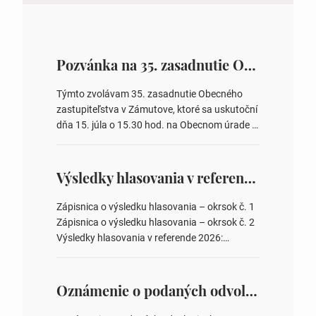
Pozvánka na 35. zasadnutie OZ v Zámutove
Týmto zvolávam 35. zasadnutie Obecného
zastupiteľstva v Zámutove, ktoré sa uskutoční
dňa 15. júla o 15.30 hod. na Obecnom úrade v
Zámutove PROGRAM: 1. Schválenie programu
rokovania 2. Schválenie návrhovej komisie a
overovateľov zápisnice 3. Určenie volebných
Výsledky hlasovania v referende 2026
obvodov pre voľby poslancov obecných
zastupiteľstiev, počtu poslancov obecných
Zápisnica o výsledku hlasovania – okrsok č. 1
zastupiteľstiev v nich 4. Schválenie odpredaja
Zápisnica o výsledku hlasovania – okrsok č. 2
obecného pozemku –…
Výsledky hlasovania v referende 2026:
https://www.volbysr.sk/…ferende.html Účasť
na hlasovaní https://www.volbysr.sk/…
ysledky.html
Oznámenie o podaných odvolaniach a upovedomenie účastníkov konania o obsahu podaných odvolani – Verejná vyhláška