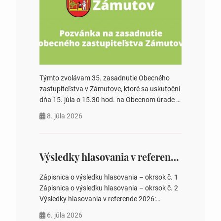
Týmto zvolávam 35. zasadnutie Obecného
zastupiteľstva v Zámutove, ktoré sa uskutoční
dňa 15. júla o 15.30 hod. na Obecnom úrade v
Zámutove PROGRAM: 1. Schválenie programu
8. júla 2026
rokovania 2. Schválenie návrhovej komisie a
overovateľov zápisnice 3. Určenie volebných
obvodov pre voľby poslancov obecných
zastupiteľstiev, počtu poslancov obecných
Výsledky hlasovania v referende 2026
zastupiteľstiev v nich 4. Schválenie odpredaja
obecného pozemku –…
Zápisnica o výsledku hlasovania – okrsok č. 1
Zápisnica o výsledku hlasovania – okrsok č. 2
Výsledky hlasovania v referende 2026:
https://www.volbysr.sk/…ferende.html Účasť
6. júla 2026
na hlasovaní https://www.volbysr.sk/…