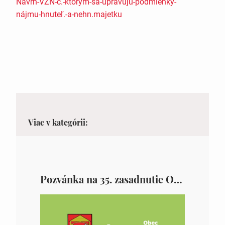
Návrh-VZN-č.-ktorým-sa-upravujú-podmienky-
nájmu-hnuteľ.-a-nehn.majetku
Viac v kategórii:
Pozvánka na 35. zasadnutie OZ v Zámutove