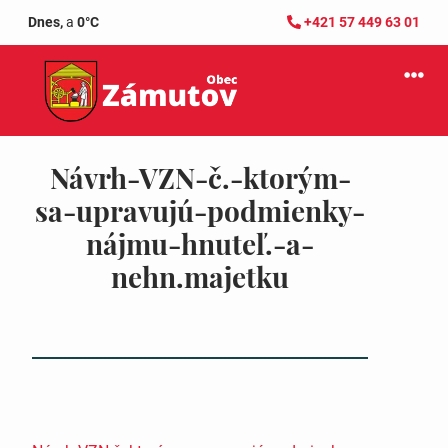
Dnes,
a
0°C
+421 57 449 63 01
Návrh-VZN-č.-ktorým-
sa-upravujú-podmienky-
nájmu-hnuteľ.-a-
nehn.majetku