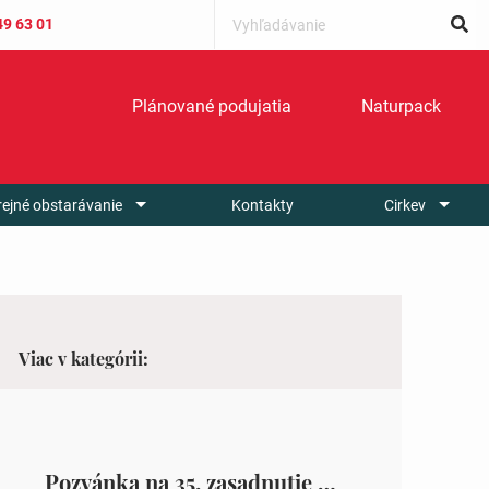
49 63 01
Plánované podujatia
Naturpack
rejné obstarávanie
Kontakty
Cirkev
Viac v kategórii:
Pozvánka na 35. zasadnutie OZ v Zámutove