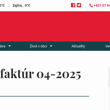
0°C
Zajtra,
,
0°C
+421 57 4
áva
Život v obci
Aktuality
Ve
faktúr 04-2025