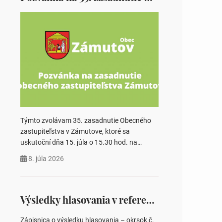
Týmto zvolávam 35. zasadnutie Obecného
zastupiteľstva v Zámutove, ktoré sa
uskutoční dňa 15. júla o 15.30 hod. na
Obecnom úrade v Zámutove PROGRAM: 1.
8. júla 2026
Schválenie programu rokovania 2.
Schválenie návrhovej komisie a overovateľov
zápisnice 3. Určenie volebných obvodov pre
voľby poslancov obecných zastupiteľstiev,
Výsledky hlasovania v referende 2026
počtu poslancov obecných zastupiteľstiev v
nich 4. Schválenie odpredaja obecného
Zápisnica o výsledku hlasovania – okrsok č.