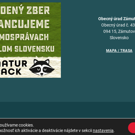
Obecný úrad Zámu
Obecný úrad č. 4
094 15, Zámuto
Slovensko
MAPA / TRASA
používame cookies.
žnosť ich aktivácie a deaktivácie nájdete v sekcii
nastavenia
.