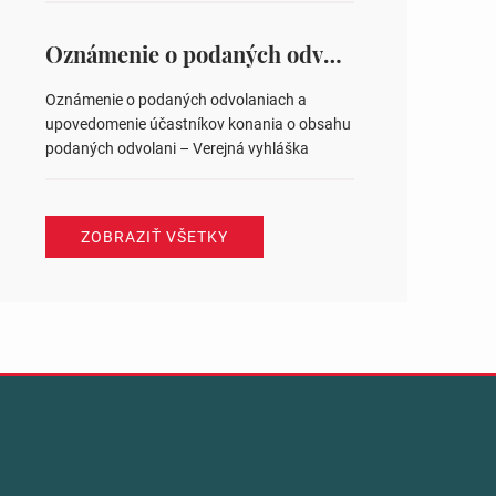
na hlasovaní https://www.volbysr.sk/…
ysledky.html
Oznámenie o podaných odvolaniach a upovedomenie účastníkov konania o obsahu podaných odvolani – Verejná vyhláška
Oznámenie o podaných odvolaniach a
upovedomenie účastníkov konania o obsahu
podaných odvolani – Verejná vyhláška
ZOBRAZIŤ VŠETKY