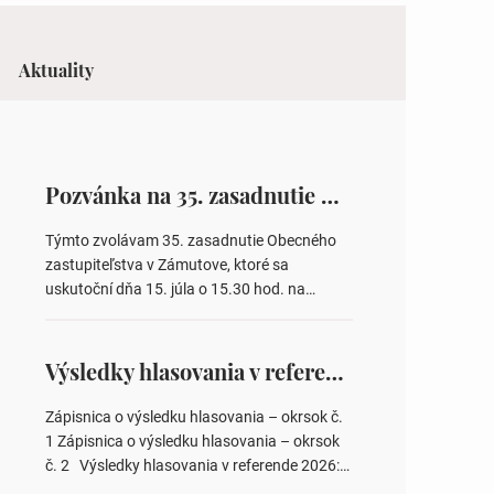
Aktuality
Pozvánka na 35. zasadnutie OZ v Zámutove
Týmto zvolávam 35. zasadnutie Obecného
zastupiteľstva v Zámutove, ktoré sa
uskutoční dňa 15. júla o 15.30 hod. na
Obecnom úrade v Zámutove PROGRAM: 1.
Schválenie programu rokovania 2.
Schválenie návrhovej komisie a overovateľov
Výsledky hlasovania v referende 2026
zápisnice 3. Určenie volebných obvodov pre
voľby poslancov obecných zastupiteľstiev,
Zápisnica o výsledku hlasovania – okrsok č.
počtu poslancov obecných zastupiteľstiev v
1 Zápisnica o výsledku hlasovania – okrsok
nich 4. Schválenie odpredaja obecného
č. 2 Výsledky hlasovania v referende 2026:
pozemku –…
https://www.volbysr.sk/…ferende.html Účasť