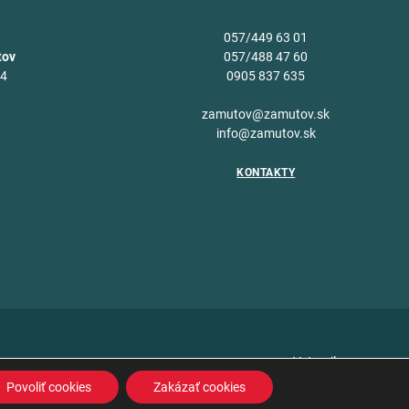
057/449 63 01
tov
057/488 47 60
34
0905 837 635
v
zamutov@zamutov.sk
info@zamutov.sk
KONTAKTY
Vytvoril
Povoliť cookies
Zakázať cookies