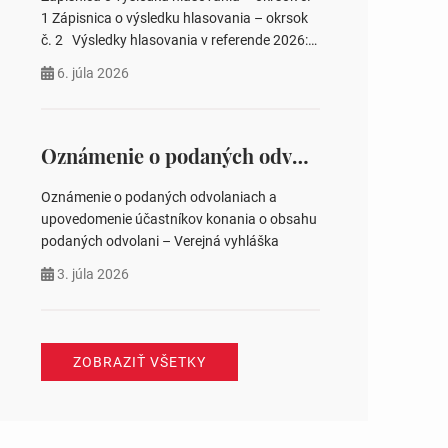
pozemku –…
1 Zápisnica o výsledku hlasovania – okrsok
č. 2 Výsledky hlasovania v referende 2026:
https://www.volbysr.sk/…ferende.html Účasť
6. júla 2026
na hlasovaní https://www.volbysr.sk/…
ysledky.html
Oznámenie o podaných odvolaniach a upovedomenie účastníkov konania o obsahu podaných odvolani – Verejná vyhláška
Oznámenie o podaných odvolaniach a
upovedomenie účastníkov konania o obsahu
podaných odvolani – Verejná vyhláška
3. júla 2026
ZOBRAZIŤ VŠETKY