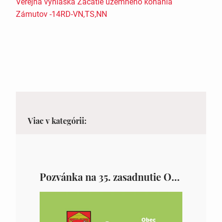
Verejná vyhláška Začatie územného konania
Zámutov -14RD-VN,TS,NN
Viac v kategórii:
Pozvánka na 35. zasadnutie OZ v Zámutove