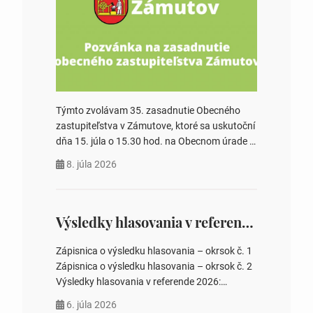
Týmto zvolávam 35. zasadnutie Obecného
zastupiteľstva v Zámutove, ktoré sa uskutoční
dňa 15. júla o 15.30 hod. na Obecnom úrade v
Zámutove PROGRAM: 1. Schválenie programu
8. júla 2026
rokovania 2. Schválenie návrhovej komisie a
overovateľov zápisnice 3. Určenie volebných
obvodov pre voľby poslancov obecných
zastupiteľstiev, počtu poslancov obecných
Výsledky hlasovania v referende 2026
zastupiteľstiev v nich 4. Schválenie odpredaja
obecného pozemku –…
Zápisnica o výsledku hlasovania – okrsok č. 1
Zápisnica o výsledku hlasovania – okrsok č. 2
Výsledky hlasovania v referende 2026:
https://www.volbysr.sk/…ferende.html Účasť
6. júla 2026
na hlasovaní https://www.volbysr.sk/…