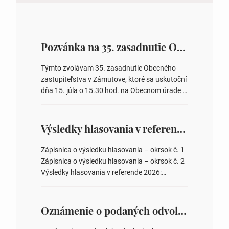
Pozvánka na 35. zasadnutie OZ v Zámutove
Týmto zvolávam 35. zasadnutie Obecného
zastupiteľstva v Zámutove, ktoré sa uskutoční
dňa 15. júla o 15.30 hod. na Obecnom úrade v
Zámutove PROGRAM: 1. Schválenie programu
rokovania 2. Schválenie návrhovej komisie a
overovateľov zápisnice 3. Určenie volebných
Výsledky hlasovania v referende 2026
obvodov pre voľby poslancov obecných
zastupiteľstiev, počtu poslancov obecných
Zápisnica o výsledku hlasovania – okrsok č. 1
zastupiteľstiev v nich 4. Schválenie odpredaja
Zápisnica o výsledku hlasovania – okrsok č. 2
obecného pozemku –…
Výsledky hlasovania v referende 2026:
https://www.volbysr.sk/…ferende.html Účasť
na hlasovaní https://www.volbysr.sk/…
ysledky.html
Oznámenie o podaných odvolaniach a upovedomenie účastníkov konania o obsahu podaných odvolani – Verejná vyhláška