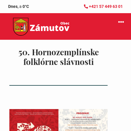
Dnes,
a
0°C
+421 57 449 63 01
50. Hornozemplínske
folklórne slávnosti