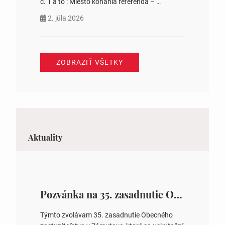
č. 1 a to : Miesto konania referenda –
Komunitné centrum s. č. 41 Jozefína
2. júla 2026
Tomášová starostka obce
ZOBRAZIŤ VŠETKY
Aktuality
Pozvánka na 35. zasadnutie OZ v Zámutove
Týmto zvolávam 35. zasadnutie Obecného