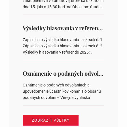
zastupiteľstva v Zámutove, ktoré sa uskutoční
dňa 15. júla o 15.30 hod. na Obecnom úrade v
Zámutove PROGRAM: 1. Schválenie programu
rokovania 2. Schválenie návrhovej komisie a
overovateľov zápisnice 3. Určenie volebných
Výsledky hlasovania v referende 2026
obvodov pre voľby poslancov obecných
zastupiteľstiev, počtu poslancov obecných
Zápisnica o výsledku hlasovania – okrsok č. 1
zastupiteľstiev v nich 4. Schválenie odpredaja
Zápisnica o výsledku hlasovania – okrsok č. 2
obecného pozemku –…
Výsledky hlasovania v referende 2026:
https://www.volbysr.sk/…ferende.html Účasť
na hlasovaní https://www.volbysr.sk/…
ysledky.html
Oznámenie o podaných odvolaniach a upovedomenie účastníkov konania o obsahu podaných odvolani – Verejná vyhláška
Oznámenie o podaných odvolaniach a
upovedomenie účastníkov konania o obsahu
podaných odvolani – Verejná vyhláška
ZOBRAZIŤ VŠETKY