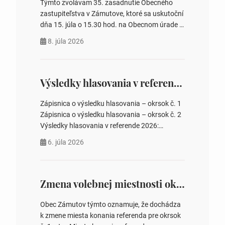
Týmto zvolávam 35. zasadnutie Obecného
zastupiteľstva v Zámutove, ktoré sa uskutoční
dňa 15. júla o 15.30 hod. na Obecnom úrade v
Zámutove PROGRAM: 1. Schválenie programu
8. júla 2026
rokovania 2. Schválenie návrhovej komisie a
overovateľov zápisnice 3. Určenie volebných
obvodov pre voľby poslancov obecných
zastupiteľstiev, počtu poslancov obecných
Výsledky hlasovania v referende 2026
zastupiteľstiev v nich 4. Schválenie odpredaja
obecného pozemku –…
Zápisnica o výsledku hlasovania – okrsok č. 1
Zápisnica o výsledku hlasovania – okrsok č. 2
Výsledky hlasovania v referende 2026:
https://www.volbysr.sk/…ferende.html Účasť
6. júla 2026
na hlasovaní https://www.volbysr.sk/…
ysledky.html
Zmena volebnej miestnosti okrsok č. 1
Obec Zámutov týmto oznamuje, že dochádza
k zmene miesta konania referenda pre okrsok