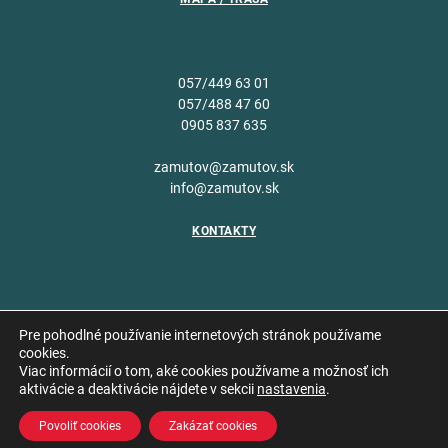
057/449 63 01
057/488 47 60
0905 837 635
zamutov@zamutov.sk
info@zamutov.sk
KONTAKTY
Pre pohodlné používanie internetových stránok používame
cookies.
Viac informácií o tom, aké cookies používame a možnosť ich
Copyright © 2026 Obec
aktivácie a deaktivácie nájdete v sekcii
nastavenia
.
Vytvoril
Zámutov
Povoliť cookies
Zakázať cookies