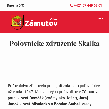
Dnes,
a
0°C
+421 57 449 63 01
Poľovnícke združenie Skalka
Poľovníctvo zľudovelo po prijatí zákona o poľovníctve
už v roku 1947. Medzi prvých poľovníkov v Zámutove
patrili
Jozef Demčák
(známy ako Jožar),
Juraj
Janok
,
Jozef Mihalenko
a
Bohdan Štabel.
Vtedy