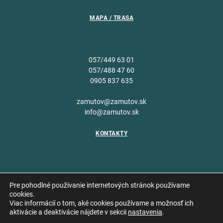
MAPA / TRASA
057/449 63 01
057/488 47 60
0905 837 635
zamutov@zamutov.sk
info@zamutov.sk
KONTAKTY
Pre pohodlné používanie internetových stránok používame
cookies.
Viac informácií o tom, aké cookies používame a možnosť ich
Copyright © 2026 Obec
aktivácie a deaktivácie nájdete v sekcii
nastavenia
.
Vytvoril
Zámutov