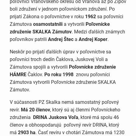
poľovníci Vranovského okresu od Vranova až po Žipov
boli združení v jednom poľovníckom združení. Po
prijatí Zákona o poľovníctve v roku
1962
sa poľovníci
Zámutova
osamostatnili
a vytvorili
Poľovnícke
združenie SKALKA Zámutov
. Medzi ďalších známych
poľovníkov patrili
Andrej Štec
a
Andrej Koper
.
Neskôr po prijatí ďalších úprav v poľovníctve sa
poľovníci troch dedín Čaklova, Juskovej Voli a
Zámutova spojili a vytvorili
Poľovnícke združenie
HÁMRE
Čaklov.
Po roku 1998
znovu poľovníci
Zámutova vytvorili Poľovnícke združenie SKALKA
Zámutov.
V súčasnosti PZ Skalka nemá samostatný poľovný
revír.
Má 20 členov
, ktorý sú aj členmi Poľovníckeho
združenia
DRINA Juskova Voľa
, ktoré má spolu 46
členov a obhospodarujú poľovný revír DRINA, ktorý
má
2903 ha
. Časť revíru v chotári Zámutova má 1230