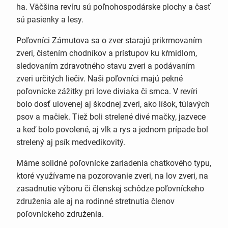
ha. Väčšina revíru sú poľnohospodárske plochy a časť
sú pasienky a lesy.
Poľovníci Zámutova sa o zver starajú prikrmovaním
zveri, čistením chodníkov a prístupov ku kŕmidlom,
sledovaním zdravotného stavu zveri a podávaním
zveri určitých liečiv. Naši poľovníci majú pekné
poľovnícke zážitky pri love diviaka či srnca. V revíri
bolo dosť ulovenej aj škodnej zveri, ako líšok, túlavých
psov a mačiek. Tiež boli strelené divé mačky, jazvece
a keď bolo povolené, aj vlk a rys a jednom prípade bol
strelený aj psík medvedikovitý.
Máme solidné poľovnícke zariadenia chatkového typu,
ktoré využívame na pozorovanie zveri, na lov zveri, na
zasadnutie výboru či členskej schôdze poľovníckeho
združenia ale aj na rodinné stretnutia členov
poľovníckeho združenia.