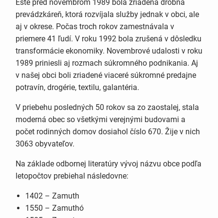
Ešte pred novembrom 1989 bola zriadená drobná
prevádzkáreň, ktorá rozvíjala služby jednak v obci, ale
aj v okrese. Počas troch rokov zamestnávala v
priemere 41 ľudí. V roku 1992 bola zrušená v dôsledku
transformácie ekonomiky. Novembrové udalosti v roku
1989 priniesli aj rozmach súkromného podnikania. Aj
v našej obci boli zriadené viaceré súkromné predajne
potravín, drogérie, textilu, galantéria.
V priebehu posledných 50 rokov sa zo zaostalej, stala
moderná obec so všetkými verejnými budovami a
počet rodinných domov dosiahol číslo 670. Žije v nich
3063 obyvateľov.
Na základe odbornej literatúry vývoj názvu obce podľa
letopočtov prebiehal následovne:
1402 – Zamuth
1550 – Zamuthó