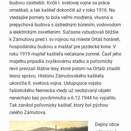
budovu zastrešili. Kvôli I. svetovej vojne sa práce
omeškali, a tak kaštieľ dokončili až v roku 1916. Na
vtedajšie pomery to bola veľmi modrená, vkusná a
prepychová budova s ústredným kúrením, vodovodom
a elektrickým osvetlením. Súčasne vybudovali bližšie
k Zámutovu pred I. sv.vojnou na mieste Ortáš horáreň,
hospodársku budovu a maštaľ pre jazdecké kone. V
roku 1919 majiteľ kaštieľa nečakane zomrel. Časť jeho
majetku pripadla zvyškovému statku a poľovnícky
revír prevzali štátne lesy, ktoré potom na Ortáši zriadili
lesnú správu. Históriu Zámutovského kaštieľa
ukončila II. svetová vojna. Ustupujúce vojsko
fašistického Nemecka vtedy už neobývaný objekt
nenechalo bez povšimnutia a 6.12.1944 ho vypálilo.
Tak zanikol poľovnícky kaštieľ, ktorý bol pýchou
celého Zámutova.
Dejiny obce