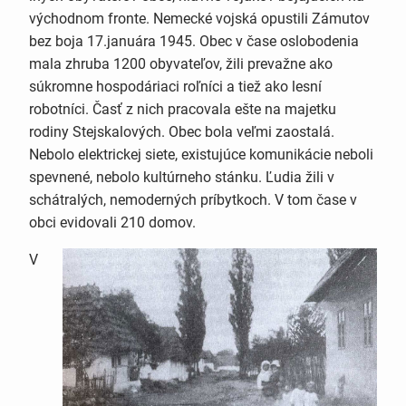
východnom fronte. Nemecké vojská opustili Zámutov
bez boja 17.januára 1945. Obec v čase oslobodenia
mala zhruba 1200 obyvateľov, žili prevažne ako
súkromne hospodáriaci roľníci a tiež ako lesní
robotníci. Časť z nich pracovala ešte na majetku
rodiny Stejskalových. Obec bola veľmi zaostalá.
Nebolo elektrickej siete, existujúce komunikácie neboli
spevnené, nebolo kultúrneho stánku. Ľudia žili v
schátralých, nemoderných príbytkoch. V tom čase v
obci evidovali 210 domov.
V