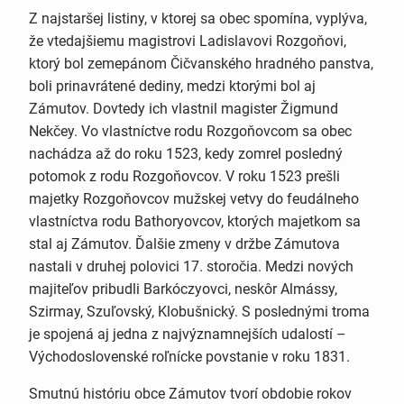
Z najstaršej listiny, v ktorej sa obec spomína, vyplýva,
že vtedajšiemu magistrovi Ladislavovi Rozgoňovi,
ktorý bol zemepánom Čičvanského hradného panstva,
boli prinavrátené dediny, medzi ktorými bol aj
Zámutov. Dovtedy ich vlastnil magister Žigmund
Nekčey. Vo vlastníctve rodu Rozgoňovcom sa obec
nachádza až do roku 1523, kedy zomrel posledný
potomok z rodu Rozgoňovcov. V roku 1523 prešli
majetky Rozgoňovcov mužskej vetvy do feudálneho
vlastníctva rodu Bathoryovcov, ktorých majetkom sa
stal aj Zámutov. Ďalšie zmeny v držbe Zámutova
nastali v druhej polovici 17. storočia. Medzi nových
majiteľov pribudli Barkóczyovci, neskôr Almássy,
Szirmay, Szuľovský, Klobušnický. S poslednými troma
je spojená aj jedna z najvýznamnejších udalostí –
Východoslovenské roľnícke povstanie v roku 1831.
Smutnú históriu obce Zámutov tvorí obdobie rokov