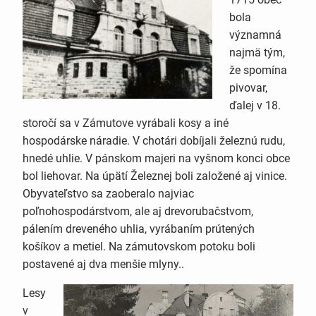
bola
významná
najmä tým,
že spomína
pivovar,
ďalej v 18.
storočí sa v Zámutove vyrábali kosy a iné
hospodárske náradie. V chotári dobíjali železnú rudu,
hnedé uhlie. V pánskom majeri na vyšnom konci obce
bol liehovar. Na úpätí Železnej boli založené aj vinice.
Obyvateľstvo sa zaoberalo najviac
poľnohospodárstvom, ale aj drevorubačstvom,
pálením dreveného uhlia, vyrábaním prútených
košíkov a metiel. Na zámutovskom potoku boli
postavené aj dva menšie mlyny..
Lesy
v