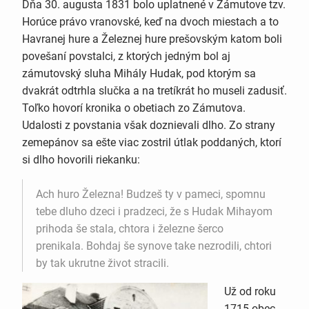
Dňa 30. augusta 1831 bolo uplatnené v Zámutove tzv.
Horúce právo vranovské, keď na dvoch miestach a to
Havranej hure a Železnej hure prešovským katom boli
povešaní povstalci, z ktorých jedným bol aj
zámutovský sluha Mihály Hudak, pod ktorým sa
dvakrát odtrhla slučka a na tretíkrát ho museli zadusiť.
Toľko hovorí kronika o obetiach zo Zámutova.
Udalosti z povstania však doznievali dlho. Zo strany
zemepánov sa ešte viac zostril útlak poddaných, ktorí
si dlho hovorili riekanku:
Ach huro Železna! Budzeš ty v pameci, spomnu
tebe dluho dzeci i pradzeci, že s Hudak Mihayom
prihoda še stala, chtora i železne šerco
prenikala. Bohdaj še synove take nezrodili, chtori
by tak ukrutne život stracili.
Už od roku
1715 obec