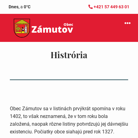
Dnes,
a
0°C
+421 57 449 63 01
Histrória
Obec Zámutov sa v listinách prvýkrát spomína v roku
1402, to však neznamená, že v tom roku bola
založená, naopak rôzne listiny potvrdzujú jej dávnejšiu
existenciu. Počiatky obce siahajú pred rok 1327.