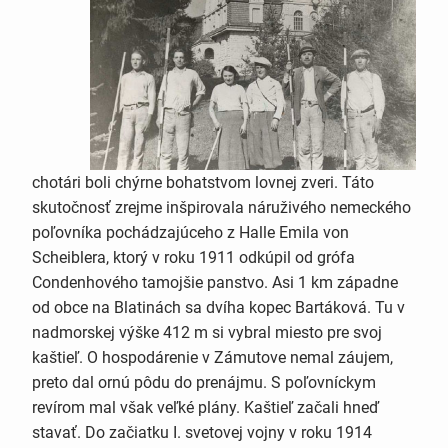
chotári boli chýrne bohatstvom lovnej zveri. Táto
skutočnosť zrejme inšpirovala náruživého nemeckého
poľovníka pochádzajúceho z Halle Emila von
Scheiblera, ktorý v roku 1911 odkúpil od grófa
Condenhového tamojšie panstvo. Asi 1 km západne
od obce na Blatinách sa dvíha kopec Bartáková. Tu v
nadmorskej výške 412 m si vybral miesto pre svoj
kaštieľ. O hospodárenie v Zámutove nemal záujem,
preto dal ornú pôdu do prenájmu. S poľovníckym
revírom mal však veľké plány. Kaštieľ začali hneď
stavať. Do začiatku I. svetovej vojny v roku 1914