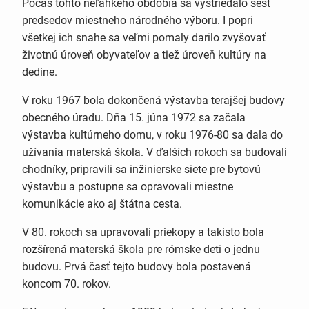
Počas tohto neľahkého obdobia sa vystriedalo šesť
predsedov miestneho národného výboru. I popri
všetkej ich snahe sa veľmi pomaly darilo zvyšovať
životnú úroveň obyvateľov a tiež úroveň kultúry na
dedine.
V roku 1967 bola dokončená výstavba terajšej budovy
obecného úradu. Dňa 15. júna 1972 sa začala
výstavba kultúrneho domu, v roku 1976-80 sa dala do
užívania materská škola. V ďalších rokoch sa budovali
chodníky, pripravili sa inžinierske siete pre bytovú
výstavbu a postupne sa opravovali miestne
komunikácie ako aj štátna cesta.
V 80. rokoch sa upravovali priekopy a takisto bola
rozšírená materská škola pre rómske deti o jednu
budovu. Prvá časť tejto budovy bola postavená
koncom 70. rokov.