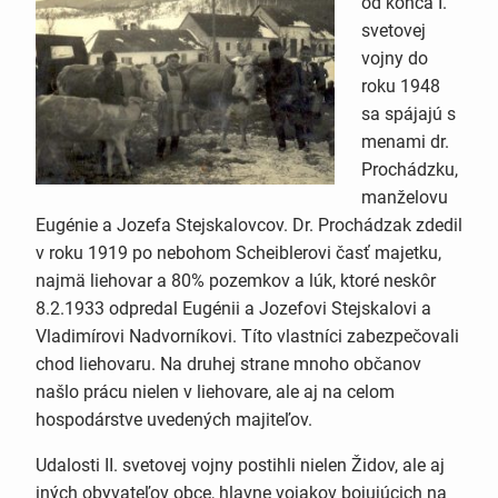
od konca I.
svetovej
vojny do
roku 1948
sa spájajú s
menami dr.
Prochádzku,
manželovu
Eugénie a Jozefa Stejskalovcov. Dr. Prochádzak zdedil
v roku 1919 po nebohom Scheiblerovi časť majetku,
najmä liehovar a 80% pozemkov a lúk, ktoré neskôr
8.2.1933 odpredal Eugénii a Jozefovi Stejskalovi a
Vladimírovi Nadvorníkovi. Títo vlastníci zabezpečovali
chod liehovaru. Na druhej strane mnoho občanov
našlo prácu nielen v liehovare, ale aj na celom
hospodárstve uvedených majiteľov.
Udalosti II. svetovej vojny postihli nielen Židov, ale aj
iných obyvateľov obce, hlavne vojakov bojujúcich na