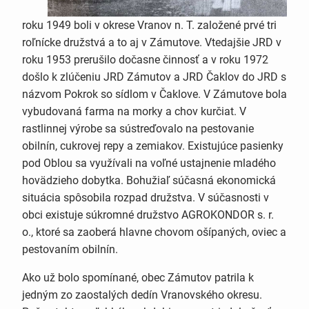
roku 1949 boli v okrese Vranov n. T. založené prvé tri
roľnícke družstvá a to aj v Zámutove. Vtedajšie JRD v
roku 1953 prerušilo dočasne činnosť a v roku 1972
došlo k zlúčeniu JRD Zámutov a JRD Čaklov do JRD s
názvom Pokrok so sídlom v Čaklove. V Zámutove bola
vybudovaná farma na morky a chov kurčiat. V
rastlinnej výrobe sa sústreďovalo na pestovanie
obilnín, cukrovej repy a zemiakov. Existujúce pasienky
pod Oblou sa využívali na voľné ustajnenie mladého
hovädzieho dobytka. Bohužiaľ súčasná ekonomická
situácia spôsobila rozpad družstva. V súčasnosti v
obci existuje súkromné družstvo AGROKONDOR s. r.
o., ktoré sa zaoberá hlavne chovom ošípaných, oviec a
pestovaním obilnín.
Ako už bolo spomínané, obec Zámutov patrila k
jedným zo zaostalých dedín Vranovského okresu.