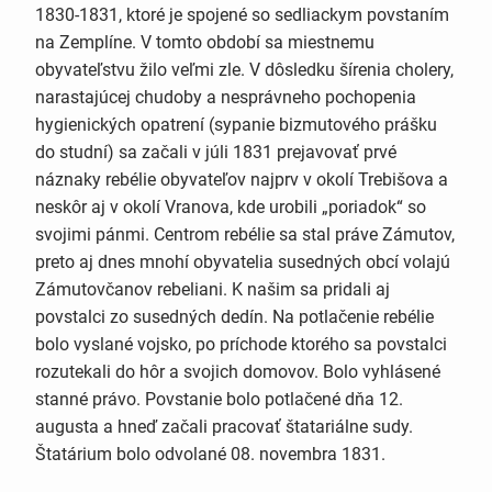
1830-1831, ktoré je spojené so sedliackym povstaním
na Zemplíne. V tomto období sa miestnemu
obyvateľstvu žilo veľmi zle. V dôsledku šírenia cholery,
narastajúcej chudoby a nesprávneho pochopenia
hygienických opatrení (sypanie bizmutového prášku
do studní) sa začali v júli 1831 prejavovať prvé
náznaky rebélie obyvateľov najprv v okolí Trebišova a
neskôr aj v okolí Vranova, kde urobili „poriadok“ so
svojimi pánmi. Centrom rebélie sa stal práve Zámutov,
preto aj dnes mnohí obyvatelia susedných obcí volajú
Zámutovčanov rebeliani. K našim sa pridali aj
povstalci zo susedných dedín. Na potlačenie rebélie
bolo vyslané vojsko, po príchode ktorého sa povstalci
rozutekali do hôr a svojich domovov. Bolo vyhlásené
stanné právo. Povstanie bolo potlačené dňa 12.
augusta a hneď začali pracovať štatariálne sudy.
Štatárium bolo odvolané 08. novembra 1831.