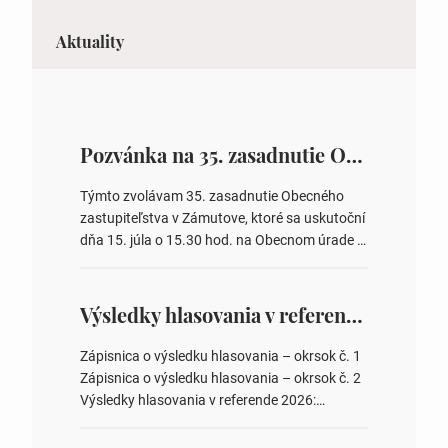
Aktuality
Pozvánka na 35. zasadnutie OZ v Zámutove
Týmto zvolávam 35. zasadnutie Obecného
zastupiteľstva v Zámutove, ktoré sa uskutoční
dňa 15. júla o 15.30 hod. na Obecnom úrade v
Zámutove PROGRAM: 1. Schválenie programu
rokovania 2. Schválenie návrhovej komisie a
overovateľov zápisnice 3. Určenie volebných
Výsledky hlasovania v referende 2026
obvodov pre voľby poslancov obecných
zastupiteľstiev, počtu poslancov obecných
Zápisnica o výsledku hlasovania – okrsok č. 1
zastupiteľstiev v nich 4. Schválenie odpredaja
Zápisnica o výsledku hlasovania – okrsok č. 2
obecného pozemku –…
Výsledky hlasovania v referende 2026:
https://www.volbysr.sk/…ferende.html Účasť
na hlasovaní https://www.volbysr.sk/…