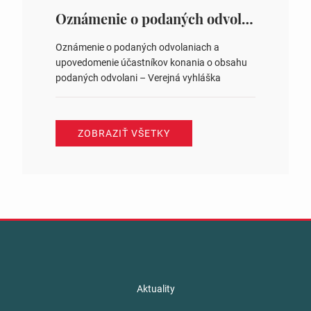
ysledky.html
Oznámenie o podaných odvolaniach a upovedomenie účastníkov konania o obsahu podaných odvolani – Verejná vyhláška
Oznámenie o podaných odvolaniach a
upovedomenie účastníkov konania o obsahu
podaných odvolani – Verejná vyhláška
ZOBRAZIŤ VŠETKY
Aktuality