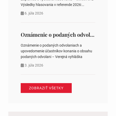
Výsledky hlasovania v referende 2026:
https://www.volbysr.sk/…ferende.html Účasť
6. júla 2026
na hlasovaní https://www.volbysr.sk/…
ysledky.html
Oznámenie o podaných odvolaniach a upovedomenie účastníkov konania o obsahu podaných odvolani – Verejná vyhláška
Oznámenie o podaných odvolaniach a
upovedomenie účastníkov konania o obsahu
podaných odvolani – Verejná vyhláška
3. júla 2026
ZOBRAZIŤ VŠETKY