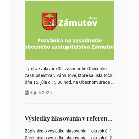
Týmto zvolávam 35. zasadnutie Obecného
zastupiteľstva v Zámutove, ktoré sa uskutoční
dňa 15. júla o 15.30 hod. na Obecnom úrade v
Zámutove PROGRAM: 1. Schválenie programu
8. júla 2026
rokovania 2. Schválenie návrhovej komisie a
overovateľov zápisnice 3. Určenie volebných
obvodov pre voľby poslancov obecných
zastupiteľstiev, počtu poslancov obecných
Výsledky hlasovania v referende 2026
zastupiteľstiev v nich 4. Schválenie odpredaja
obecného pozemku –…
Zápisnica o výsledku hlasovania – okrsok č. 1
Zápisnica o výsledku hlasovania – okrsok č. 2