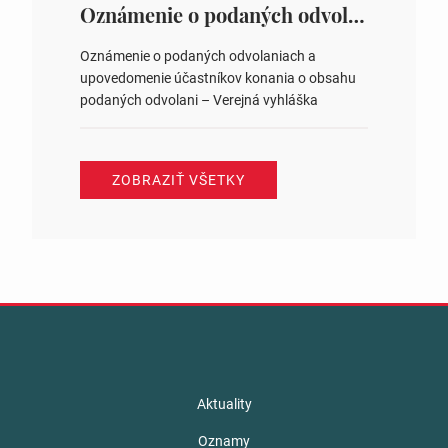
ysledky.html
Oznámenie o podaných odvolaniach a upovedomenie účastníkov konania o obsahu podaných odvolani – Verejná vyhláška
Oznámenie o podaných odvolaniach a
upovedomenie účastníkov konania o obsahu
podaných odvolani – Verejná vyhláška
ZOBRAZIŤ VŠETKY
Aktuality
Oznamy