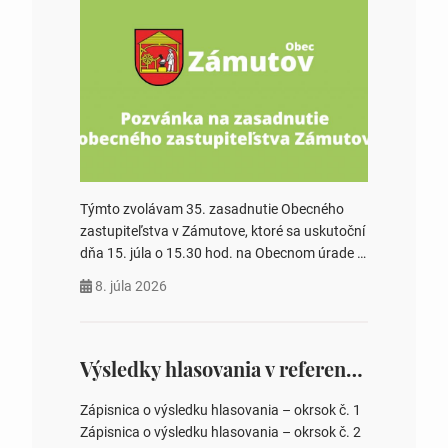
Týmto zvolávam 35. zasadnutie Obecného
zastupiteľstva v Zámutove, ktoré sa uskutoční
dňa 15. júla o 15.30 hod. na Obecnom úrade v
Zámutove PROGRAM: 1. Schválenie programu
8. júla 2026
rokovania 2. Schválenie návrhovej komisie a
overovateľov zápisnice 3. Určenie volebných
obvodov pre voľby poslancov obecných
zastupiteľstiev, počtu poslancov obecných
Výsledky hlasovania v referende 2026
zastupiteľstiev v nich 4. Schválenie odpredaja
obecného pozemku –…
Zápisnica o výsledku hlasovania – okrsok č. 1
Zápisnica o výsledku hlasovania – okrsok č. 2