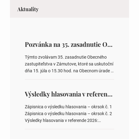
Aktuality
Pozvánka na 35. zasadnutie OZ v Zámutove
Týmto zvolávam 35. zasadnutie Obecného
zastupiteľstva v Zámutove, ktoré sa uskutoční
dňa 15. júla o 15.30 hod. na Obecnom úrade v
Zámutove PROGRAM: 1. Schválenie programu
rokovania 2. Schválenie návrhovej komisie a
overovateľov zápisnice 3. Určenie volebných
Výsledky hlasovania v referende 2026
obvodov pre voľby poslancov obecných
zastupiteľstiev, počtu poslancov obecných
Zápisnica o výsledku hlasovania – okrsok č. 1
zastupiteľstiev v nich 4. Schválenie odpredaja
Zápisnica o výsledku hlasovania – okrsok č. 2
obecného pozemku –…
Výsledky hlasovania v referende 2026:
https://www.volbysr.sk/…ferende.html Účasť
na hlasovaní https://www.volbysr.sk/…