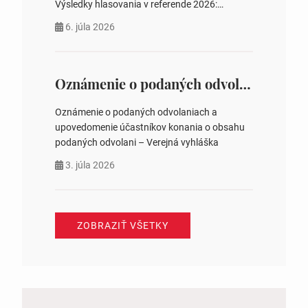
Výsledky hlasovania v referende 2026:
https://www.volbysr.sk/…ferende.html Účasť
6. júla 2026
na hlasovaní https://www.volbysr.sk/…
ysledky.html
Oznámenie o podaných odvolaniach a upovedomenie účastníkov konania o obsahu podaných odvolani – Verejná vyhláška
Oznámenie o podaných odvolaniach a
upovedomenie účastníkov konania o obsahu
podaných odvolani – Verejná vyhláška
3. júla 2026
ZOBRAZIŤ VŠETKY