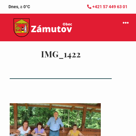
Dnes,
a
0°C
+421 57 449 63 01
IMG_1422