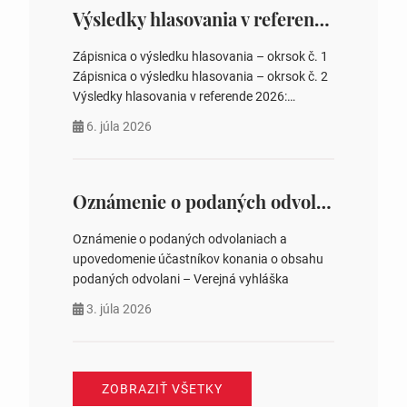
zastupiteľstiev, počtu poslancov obecných
Výsledky hlasovania v referende 2026
zastupiteľstiev v nich 4. Schválenie odpredaja
obecného pozemku –…
Zápisnica o výsledku hlasovania – okrsok č. 1
Zápisnica o výsledku hlasovania – okrsok č. 2
Výsledky hlasovania v referende 2026:
https://www.volbysr.sk/…ferende.html Účasť
6. júla 2026
na hlasovaní https://www.volbysr.sk/…
ysledky.html
Oznámenie o podaných odvolaniach a upovedomenie účastníkov konania o obsahu podaných odvolani – Verejná vyhláška
Oznámenie o podaných odvolaniach a
upovedomenie účastníkov konania o obsahu
podaných odvolani – Verejná vyhláška
3. júla 2026
ZOBRAZIŤ VŠETKY