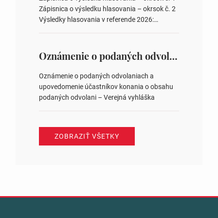
zastupiteľstiev v nich 4. Schválenie odpredaja
Zápisnica o výsledku hlasovania – okrsok č. 2
obecného pozemku –…
Výsledky hlasovania v referende 2026:
https://www.volbysr.sk/…ferende.html Účasť
na hlasovaní https://www.volbysr.sk/…
ysledky.html
Oznámenie o podaných odvolaniach a upovedomenie účastníkov konania o obsahu podaných odvolani – Verejná vyhláška
Oznámenie o podaných odvolaniach a
upovedomenie účastníkov konania o obsahu
podaných odvolani – Verejná vyhláška
ZOBRAZIŤ VŠETKY