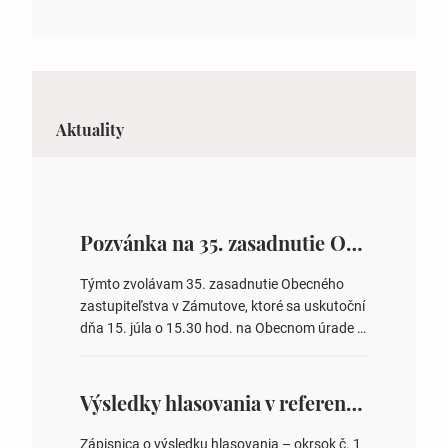
Aktuality
Pozvánka na 35. zasadnutie OZ v Zámutove
Týmto zvolávam 35. zasadnutie Obecného
zastupiteľstva v Zámutove, ktoré sa uskutoční
dňa 15. júla o 15.30 hod. na Obecnom úrade v
Zámutove PROGRAM: 1. Schválenie programu
rokovania 2. Schválenie návrhovej komisie a
overovateľov zápisnice 3. Určenie volebných
Výsledky hlasovania v referende 2026
obvodov pre voľby poslancov obecných
zastupiteľstiev, počtu poslancov obecných
Zápisnica o výsledku hlasovania – okrsok č. 1