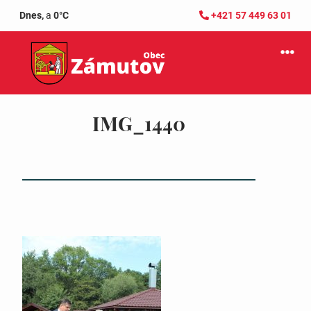
Dnes,
a
0°C
+421 57 449 63 01
IMG_1440