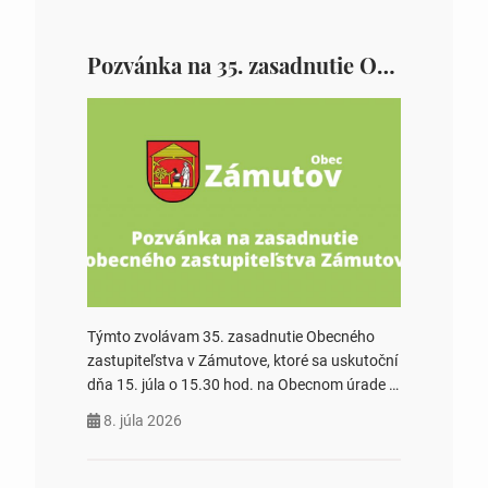
Pozvánka na 35. zasadnutie OZ v Zámutove
Týmto zvolávam 35. zasadnutie Obecného
zastupiteľstva v Zámutove, ktoré sa uskutoční
dňa 15. júla o 15.30 hod. na Obecnom úrade v
Zámutove PROGRAM: 1. Schválenie programu
8. júla 2026
rokovania 2. Schválenie návrhovej komisie a
overovateľov zápisnice 3. Určenie volebných
obvodov pre voľby poslancov obecných