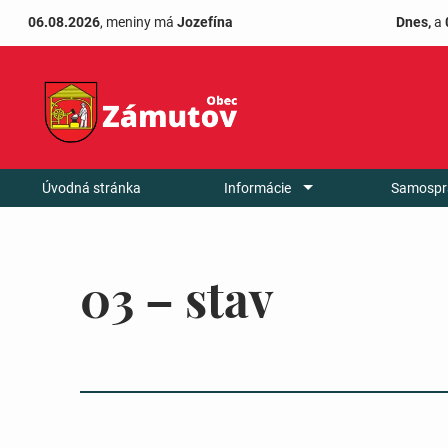
06.08.2026
, meniny má
Jozefína
Dnes,
a
Úvodná stránka
Informácie
Samospr
03 – stav