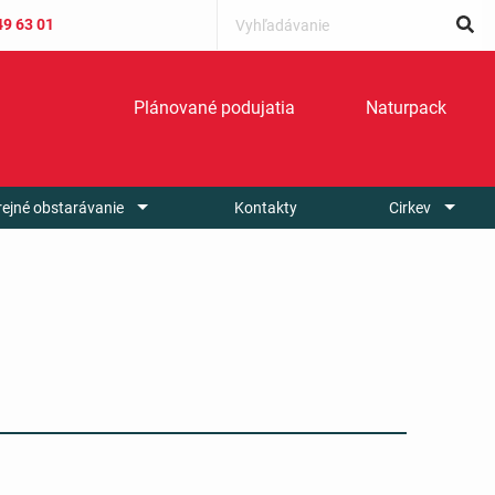
49 63 01
Plánované podujatia
Naturpack
rejné obstarávanie
Kontakty
Cirkev