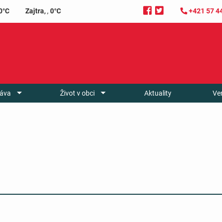
0°C
Zajtra,
,
0°C
+421 57 4
áva
Život v obci
Aktuality
Ve