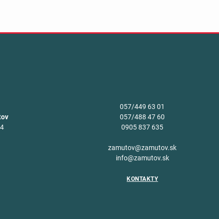
057/449 63 01
tov
057/488 47 60
34
0905 837 635
v
zamutov@zamutov.sk
info@zamutov.sk
KONTAKTY