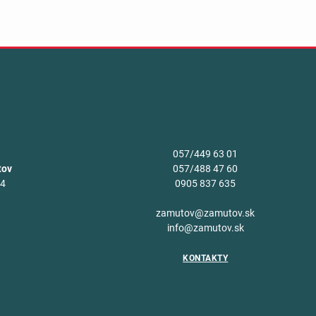
057/449 63 01
tov
057/488 47 60
34
0905 837 635
v
zamutov@zamutov.sk
info@zamutov.sk
KONTAKTY