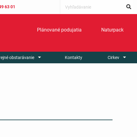
49 63 01
Plánované podujatia
Naturpack
rejné obstarávanie
Kontakty
Cirkev