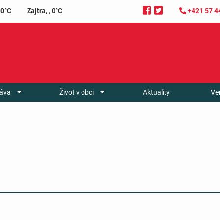
0°C
Zajtra,
,
0°C
+421 57 4
áva
Život v obci
Aktuality
Ve