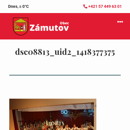
Dnes,
a
0°C
+421 57 449 63 01
dsc08813_uid2_1418377375