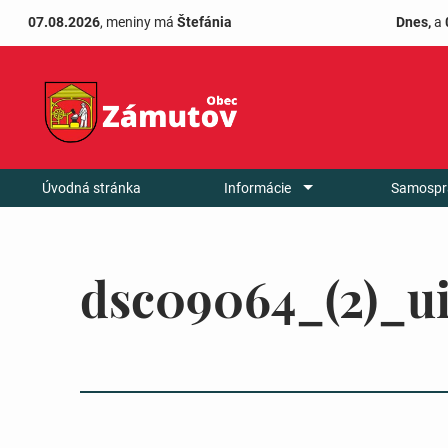
07.08.2026
, meniny má
Štefánia
Dnes,
a
Úvodná stránka
Informácie
Samospr
dsc09064_(2)_u