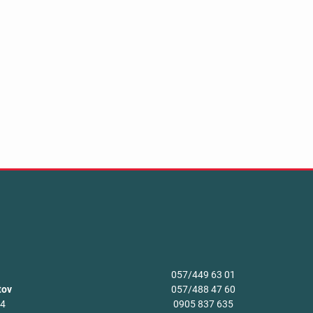
057/449 63 01
tov
057/488 47 60
34
0905 837 635