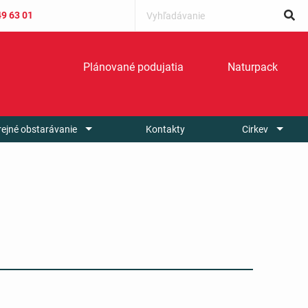
49 63 01
Plánované podujatia
Naturpack
rejné obstarávanie
Kontakty
Cirkev