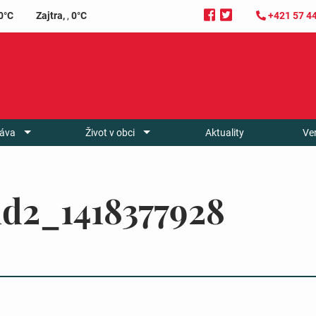
0°C
Zajtra,
,
0°C
+421 57 4
áva
Život v obci
Aktuality
Ve
id2_1418377928