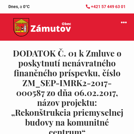
Dnes,
a
0°C
+421 57 449 63 01
DODATOK Č. 01 k Zmluve o
poskytnutí nenávratného
finančného príspevku, číslo
ZM_SEP-IMRK2-2017-
000587 zo dňa 06.02.2017,
názov projektu:
„Rekonštrukcia priemyselnej
budovy na komunitné
centrum“