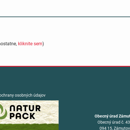
mostatne,
kliknite sem
)
ochrany osobných údajov
Obecný úrad Zámu
Obecný úrad č. 4
094 15, Zámuto