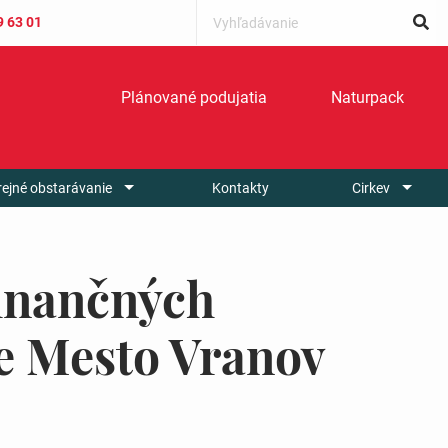
9 63 01
Plánované podujatia
Naturpack
rejné obstarávanie
Kontakty
Cirkev
finančných
e Mesto Vranov