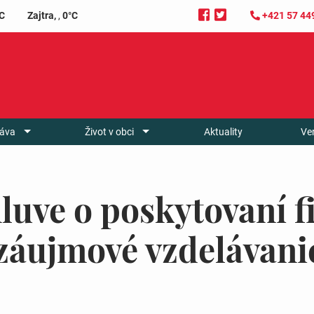
C
Zajtra,
,
0°C
+421 57 44
áva
Život v obci
Aktuality
Ve
luve o poskytovaní 
 záujmové vzdelávani