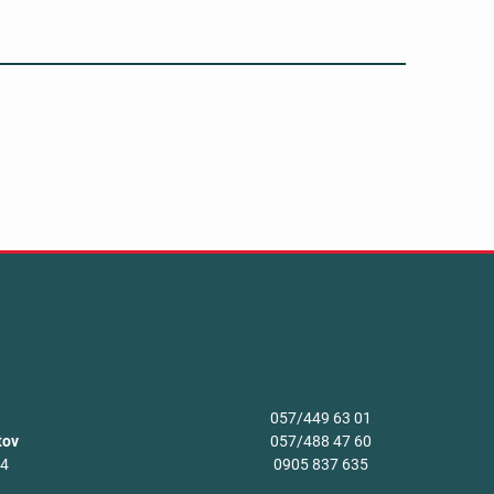
057/449 63 01
tov
057/488 47 60
34
0905 837 635
v