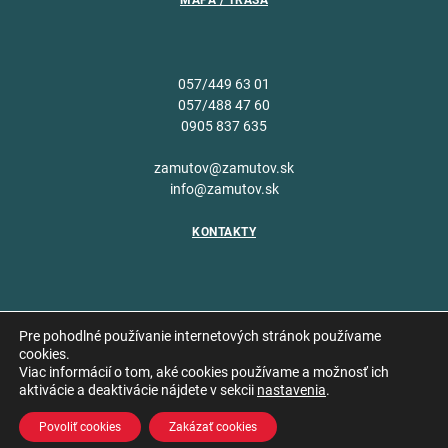
MAPA / TRASA
057/449 63 01
057/488 47 60
0905 837 635
zamutov@zamutov.sk
info@zamutov.sk
KONTAKTY
Pre pohodlné používanie internetových stránok používame
cookies.
Viac informácií o tom, aké cookies používame a možnosť ich
Copyright © 2026 Obec
aktivácie a deaktivácie nájdete v sekcii
nastavenia
.
Vytvoril
Zámutov
Povoliť cookies
Zakázať cookies