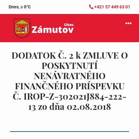
Dnes,
a
0°C
+421 57 449 63 01
DODATOK Č. 2 k ZMLUVE O
POSKYTNUTÍ
NENÁVRATNÉHO
FINANČNÉHO PRÍSPEVKU
Č. IROP-Z-302021J884-222-
13 zo dňa 02.08.2018