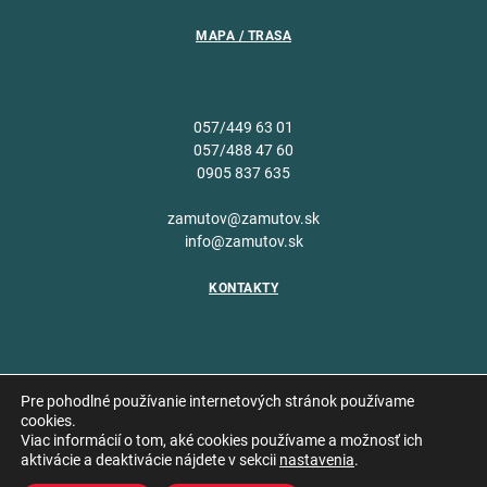
MAPA / TRASA
057/449 63 01
057/488 47 60
0905 837 635
zamutov@zamutov.sk
info@zamutov.sk
KONTAKTY
Pre pohodlné používanie internetových stránok používame
cookies.
Viac informácií o tom, aké cookies používame a možnosť ich
Copyright © 2026 Obec
aktivácie a deaktivácie nájdete v sekcii
nastavenia
.
Vytvoril
Zámutov