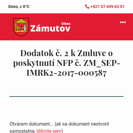
Dnes,
a
0°C
+421 57 449 63 01
Dodatok č. 2 k Zmluve o
poskytnutí NFP č. ZM_SEP-
IMRK2-2017-000587
Otváram dokument... (ak sa dokument neotvoril
samostatne,
kliknite sem
)