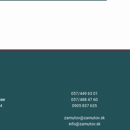
057/449 63 01
tov
057/488 47 60
34
0905 837 635
v
zamutov@zamutov.sk
info@zamutov.sk