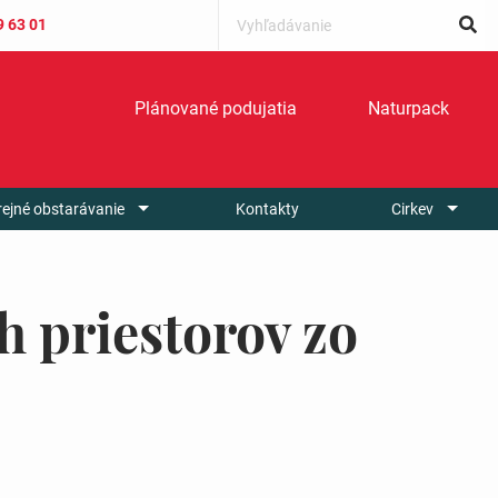
9 63 01
Plánované podujatia
Naturpack
rejné obstarávanie
Kontakty
Cirkev
 priestorov zo