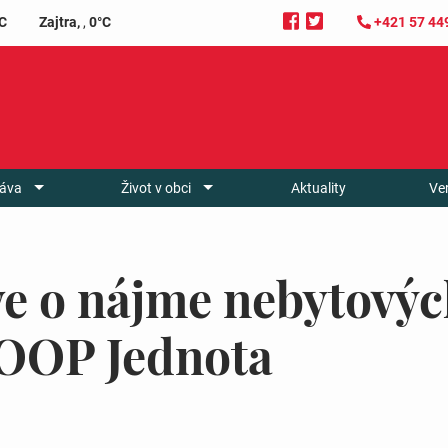
C
Zajtra,
,
0°C
+421 57 44
áva
Život v obci
Aktuality
Ve
e o nájme nebytových
COOP Jednota