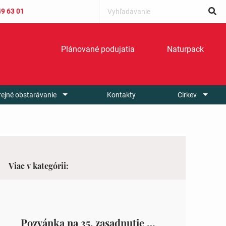
49 63 01
Plánované podujatia
Naturpack
rejné obstarávanie
Kontakty
Cirkev
Viac v kategórii:
Pozvánka na 35. zasadnutie OZ v Zámutove