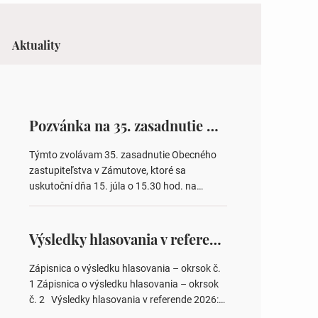
Aktuality
Pozvánka na 35. zasadnutie OZ v Zámutove
Týmto zvolávam 35. zasadnutie Obecného
zastupiteľstva v Zámutove, ktoré sa
uskutoční dňa 15. júla o 15.30 hod. na
Obecnom úrade v Zámutove PROGRAM: 1.
Schválenie programu rokovania 2.
Schválenie návrhovej komisie a overovateľov
Výsledky hlasovania v referende 2026
zápisnice 3. Určenie volebných obvodov pre
voľby poslancov obecných zastupiteľstiev,
Zápisnica o výsledku hlasovania – okrsok č.
počtu poslancov obecných zastupiteľstiev v
1 Zápisnica o výsledku hlasovania – okrsok
nich 4. Schválenie odpredaja obecného
č. 2 Výsledky hlasovania v referende 2026:
pozemku –…
https://www.volbysr.sk/…ferende.html Účasť