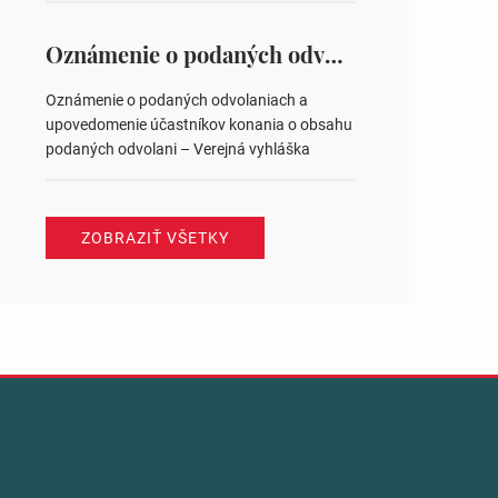
na hlasovaní https://www.volbysr.sk/…
ysledky.html
Oznámenie o podaných odvolaniach a upovedomenie účastníkov konania o obsahu podaných odvolani – Verejná vyhláška
Oznámenie o podaných odvolaniach a
upovedomenie účastníkov konania o obsahu
podaných odvolani – Verejná vyhláška
ZOBRAZIŤ VŠETKY