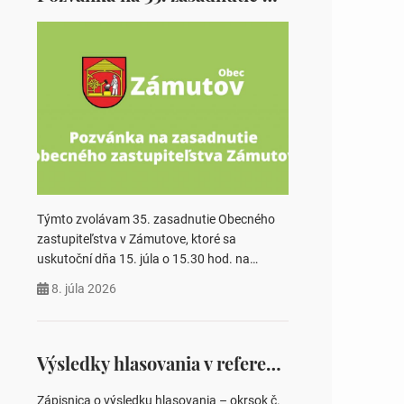
Týmto zvolávam 35. zasadnutie Obecného
zastupiteľstva v Zámutove, ktoré sa
uskutoční dňa 15. júla o 15.30 hod. na
Obecnom úrade v Zámutove PROGRAM: 1.
8. júla 2026
Schválenie programu rokovania 2.
Schválenie návrhovej komisie a overovateľov
zápisnice 3. Určenie volebných obvodov pre
voľby poslancov obecných zastupiteľstiev,
Výsledky hlasovania v referende 2026
počtu poslancov obecných zastupiteľstiev v
nich 4. Schválenie odpredaja obecného
Zápisnica o výsledku hlasovania – okrsok č.