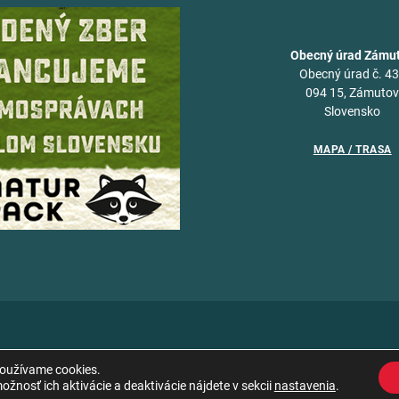
Obecný úrad Zámu
Obecný úrad č. 4
094 15, Zámuto
Slovensko
MAPA / TRASA
používame cookies.
žnosť ich aktivácie a deaktivácie nájdete v sekcii
nastavenia
.