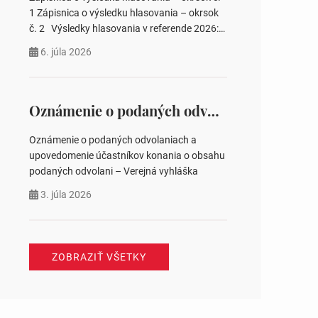
pozemku –…
1 Zápisnica o výsledku hlasovania – okrsok
č. 2 Výsledky hlasovania v referende 2026:
https://www.volbysr.sk/…ferende.html Účasť
6. júla 2026
na hlasovaní https://www.volbysr.sk/…
ysledky.html
Oznámenie o podaných odvolaniach a upovedomenie účastníkov konania o obsahu podaných odvolani – Verejná vyhláška
Oznámenie o podaných odvolaniach a
upovedomenie účastníkov konania o obsahu
podaných odvolani – Verejná vyhláška
3. júla 2026
ZOBRAZIŤ VŠETKY