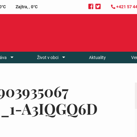
0°C
Zajtra,
,
0°C
+421 57 4
áva
Život v obci
Aktuality
Ve
903935067
8_1-A3IQGQ6D