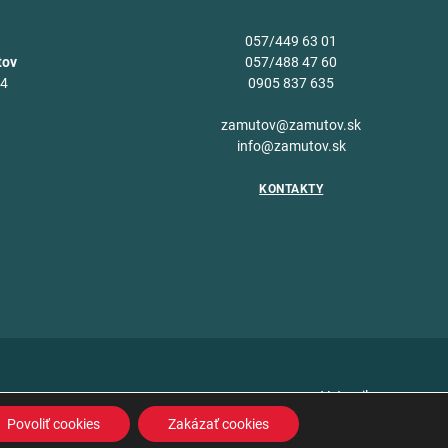
057/449 63 01
tov
057/488 47 60
34
0905 837 635
v
zamutov@zamutov.sk
info@zamutov.sk
KONTAKTY
Vytvoril
Povoliť cookies
Zakázať cookies