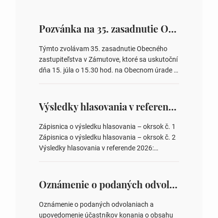
Pozvánka na 35. zasadnutie OZ v Zámutove
Týmto zvolávam 35. zasadnutie Obecného
zastupiteľstva v Zámutove, ktoré sa uskutoční
dňa 15. júla o 15.30 hod. na Obecnom úrade v
Zámutove PROGRAM: 1. Schválenie programu
rokovania 2. Schválenie návrhovej komisie a
overovateľov zápisnice 3. Určenie volebných
Výsledky hlasovania v referende 2026
obvodov pre voľby poslancov obecných
zastupiteľstiev, počtu poslancov obecných
Zápisnica o výsledku hlasovania – okrsok č. 1
zastupiteľstiev v nich 4. Schválenie odpredaja
Zápisnica o výsledku hlasovania – okrsok č. 2
obecného pozemku –…
Výsledky hlasovania v referende 2026:
https://www.volbysr.sk/…ferende.html Účasť
na hlasovaní https://www.volbysr.sk/…
ysledky.html
Oznámenie o podaných odvolaniach a upovedomenie účastníkov konania o obsahu podaných odvolani – Verejná vyhláška
Oznámenie o podaných odvolaniach a
upovedomenie účastníkov konania o obsahu