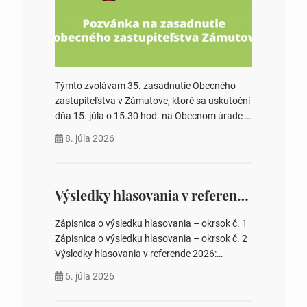
Týmto zvolávam 35. zasadnutie Obecného
zastupiteľstva v Zámutove, ktoré sa uskutoční
dňa 15. júla o 15.30 hod. na Obecnom úrade v
Zámutove PROGRAM: 1. Schválenie programu
8. júla 2026
rokovania 2. Schválenie návrhovej komisie a
overovateľov zápisnice 3. Určenie volebných
obvodov pre voľby poslancov obecných
zastupiteľstiev, počtu poslancov obecných
Výsledky hlasovania v referende 2026
zastupiteľstiev v nich 4. Schválenie odpredaja
obecného pozemku –…
Zápisnica o výsledku hlasovania – okrsok č. 1
Zápisnica o výsledku hlasovania – okrsok č. 2
Výsledky hlasovania v referende 2026:
https://www.volbysr.sk/…ferende.html Účasť
6. júla 2026
na hlasovaní https://www.volbysr.sk/…
ysledky.html