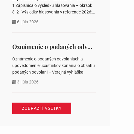
pozemku –…
1 Zápisnica o výsledku hlasovania – okrsok
č. 2 Výsledky hlasovania v referende 2026:
https://www.volbysr.sk/…ferende.html Účasť
6. júla 2026
na hlasovaní https://www.volbysr.sk/…
ysledky.html
Oznámenie o podaných odvolaniach a upovedomenie účastníkov konania o obsahu podaných odvolani – Verejná vyhláška
Oznámenie o podaných odvolaniach a
upovedomenie účastníkov konania o obsahu
podaných odvolani – Verejná vyhláška
3. júla 2026
ZOBRAZIŤ VŠETKY