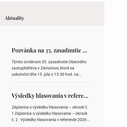
Aktuality
Pozvánka na 35. zasadnutie OZ v Zámutove
Týmto zvolávam 35. zasadnutie Obecného
zastupiteľstva v Zámutove, ktoré sa
uskutoční dňa 15. júla o 15.30 hod. na
Obecnom úrade v Zámutove PROGRAM: 1.
Schválenie programu rokovania 2.
Schválenie návrhovej komisie a overovateľov
Výsledky hlasovania v referende 2026
zápisnice 3. Určenie volebných obvodov pre
voľby poslancov obecných zastupiteľstiev,
Zápisnica o výsledku hlasovania – okrsok č.
počtu poslancov obecných zastupiteľstiev v
1 Zápisnica o výsledku hlasovania – okrsok
nich 4. Schválenie odpredaja obecného
č. 2 Výsledky hlasovania v referende 2026:
pozemku –…
https://www.volbysr.sk/…ferende.html Účasť