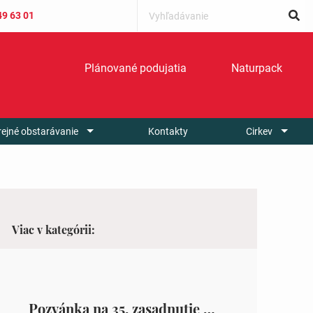
49 63 01
Plánované podujatia
Naturpack
rejné obstarávanie
Kontakty
Cirkev
Viac v kategórii:
Pozvánka na 35. zasadnutie OZ v Zámutove