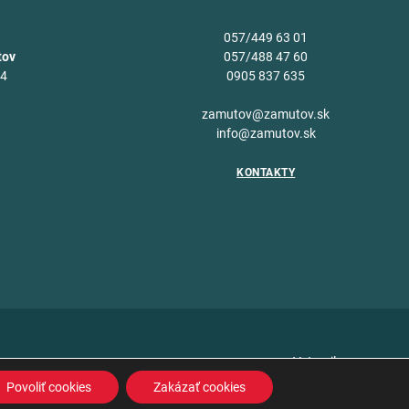
057/449 63 01
tov
057/488 47 60
34
0905 837 635
v
zamutov@zamutov.sk
info@zamutov.sk
KONTAKTY
Vytvoril
Povoliť cookies
Zakázať cookies