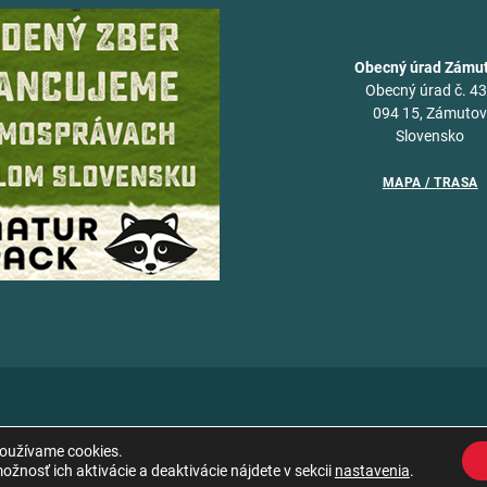
Obecný úrad Zámu
Obecný úrad č. 4
094 15, Zámuto
Slovensko
MAPA / TRASA
používame cookies.
žnosť ich aktivácie a deaktivácie nájdete v sekcii
nastavenia
.