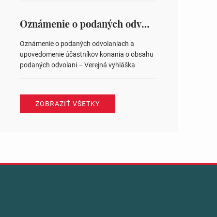
na hlasovaní https://www.volbysr.sk/…
ysledky.html
Oznámenie o podaných odvolaniach a upovedomenie účastníkov konania o obsahu podaných odvolani – Verejná vyhláška
Oznámenie o podaných odvolaniach a
upovedomenie účastníkov konania o obsahu
podaných odvolani – Verejná vyhláška
ZOBRAZIŤ VŠETKY