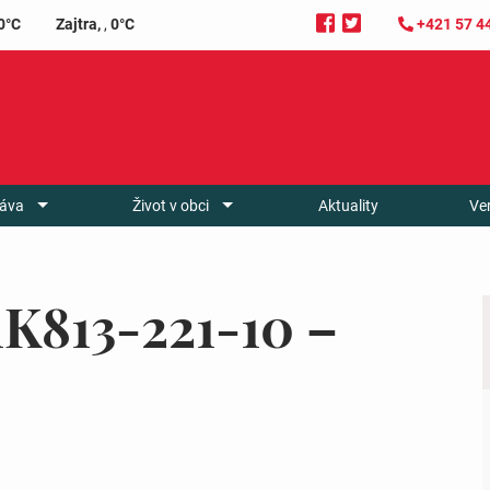
0°C
Zajtra,
,
0°C
+421 57 4
áva
Život v obci
Aktuality
Ve
K813-221-10 –