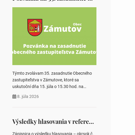
Týmto zvolávam 35. zasadnutie Obecného
zastupiteľstva v Zámutove, ktoré sa
uskutoční dňa 15. júla o 15.30 hod. na
Obecnom úrade v Zámutove PROGRAM: 1.
8. júla 2026
Schválenie programu rokovania 2.
Schválenie návrhovej komisie a overovateľov
zápisnice 3. Určenie volebných obvodov pre
voľby poslancov obecných zastupiteľstiev,
Výsledky hlasovania v referende 2026
počtu poslancov obecných zastupiteľstiev v
nich 4. Schválenie odpredaja obecného
Zápisnica o výsledku hlasovania – okrsok č.