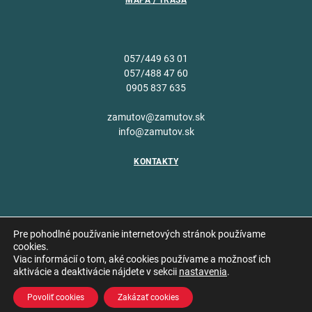
MAPA / TRASA
057/449 63 01
057/488 47 60
0905 837 635
zamutov@zamutov.sk
info@zamutov.sk
KONTAKTY
Pre pohodlné používanie internetových stránok používame
cookies.
Viac informácií o tom, aké cookies používame a možnosť ich
Copyright © 2026 Obec
aktivácie a deaktivácie nájdete v sekcii
nastavenia
.
Vytvoril
Zámutov
Povoliť cookies
Zakázať cookies