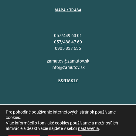
MAPA / TRASA
057/449 63 01
057/488 47 60
0905 837 635
zamutov@zamutov.sk
info@zamutov.sk
KONTAKTY
Pre pohodlné používanie internetových stránok používame
cookies.
Viac informácií o tom, aké cookies používame a možnosť ich
Copyright © 2026 Obec
aktivácie a deaktivácie nájdete v sekcii
nastavenia
.
Vytvoril
Zámutov