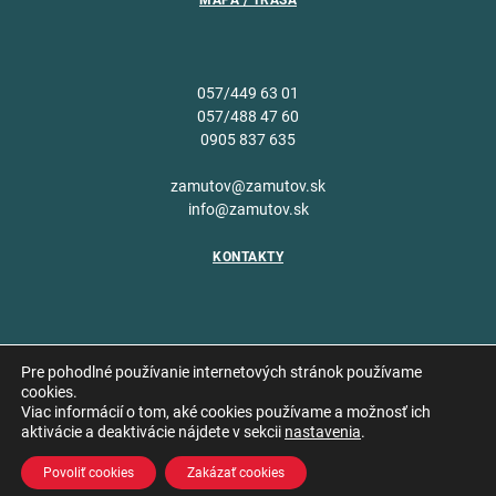
MAPA / TRASA
057/449 63 01
057/488 47 60
0905 837 635
zamutov@zamutov.sk
info@zamutov.sk
KONTAKTY
Pre pohodlné používanie internetových stránok používame
cookies.
Viac informácií o tom, aké cookies používame a možnosť ich
Copyright © 2026 Obec
aktivácie a deaktivácie nájdete v sekcii
nastavenia
.
Vytvoril
Zámutov
Povoliť cookies
Zakázať cookies