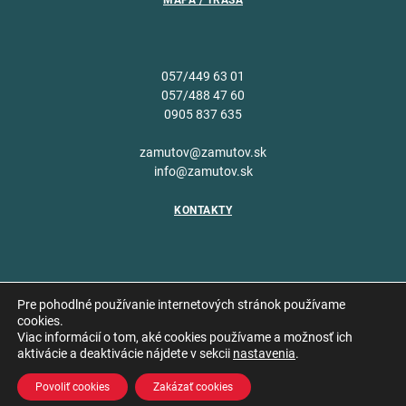
MAPA / TRASA
057/449 63 01
057/488 47 60
0905 837 635
zamutov@zamutov.sk
info@zamutov.sk
KONTAKTY
Pre pohodlné používanie internetových stránok používame
cookies.
Viac informácií o tom, aké cookies používame a možnosť ich
Copyright © 2026 Obec
aktivácie a deaktivácie nájdete v sekcii
nastavenia
.
Vytvoril
Zámutov
Povoliť cookies
Zakázať cookies