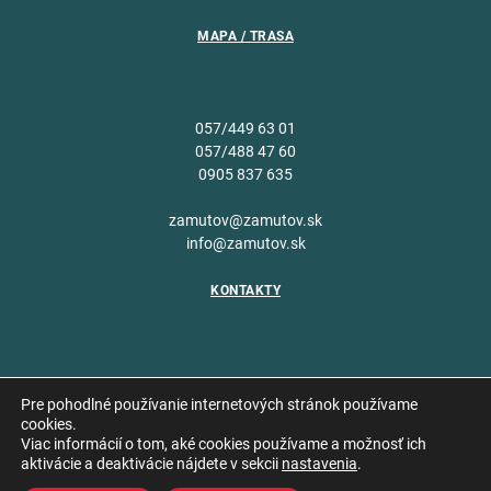
MAPA / TRASA
057/449 63 01
057/488 47 60
0905 837 635
zamutov@zamutov.sk
info@zamutov.sk
KONTAKTY
Pre pohodlné používanie internetových stránok používame
cookies.
Viac informácií o tom, aké cookies používame a možnosť ich
Copyright © 2026 Obec
aktivácie a deaktivácie nájdete v sekcii
nastavenia
.
Vytvoril
Zámutov