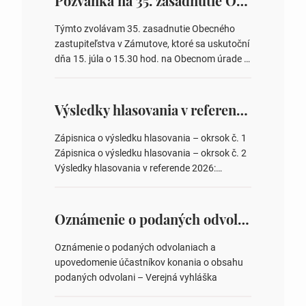
Pozvánka na 35. zasadnutie OZ v Zámutove
Týmto zvolávam 35. zasadnutie Obecného
zastupiteľstva v Zámutove, ktoré sa uskutoční
dňa 15. júla o 15.30 hod. na Obecnom úrade v
Zámutove PROGRAM: 1. Schválenie programu
rokovania 2. Schválenie návrhovej komisie a
overovateľov zápisnice 3. Určenie volebných
Výsledky hlasovania v referende 2026
obvodov pre voľby poslancov obecných
zastupiteľstiev, počtu poslancov obecných
Zápisnica o výsledku hlasovania – okrsok č. 1
zastupiteľstiev v nich 4. Schválenie odpredaja
Zápisnica o výsledku hlasovania – okrsok č. 2
obecného pozemku –…
Výsledky hlasovania v referende 2026:
https://www.volbysr.sk/…ferende.html Účasť
na hlasovaní https://www.volbysr.sk/…
ysledky.html
Oznámenie o podaných odvolaniach a upovedomenie účastníkov konania o obsahu podaných odvolani – Verejná vyhláška
Oznámenie o podaných odvolaniach a
upovedomenie účastníkov konania o obsahu
podaných odvolani – Verejná vyhláška