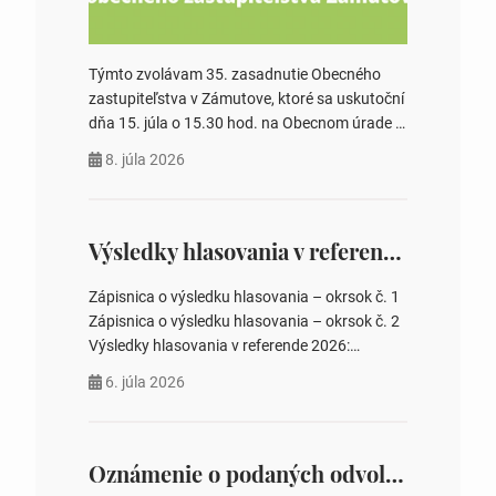
Týmto zvolávam 35. zasadnutie Obecného
zastupiteľstva v Zámutove, ktoré sa uskutoční
dňa 15. júla o 15.30 hod. na Obecnom úrade v
Zámutove PROGRAM: 1. Schválenie programu
8. júla 2026
rokovania 2. Schválenie návrhovej komisie a
overovateľov zápisnice 3. Určenie volebných
obvodov pre voľby poslancov obecných
zastupiteľstiev, počtu poslancov obecných
Výsledky hlasovania v referende 2026
zastupiteľstiev v nich 4. Schválenie odpredaja
obecného pozemku –…
Zápisnica o výsledku hlasovania – okrsok č. 1
Zápisnica o výsledku hlasovania – okrsok č. 2
Výsledky hlasovania v referende 2026:
https://www.volbysr.sk/…ferende.html Účasť
6. júla 2026
na hlasovaní https://www.volbysr.sk/…
ysledky.html
Oznámenie o podaných odvolaniach a upovedomenie účastníkov konania o obsahu podaných odvolani – Verejná vyhláška