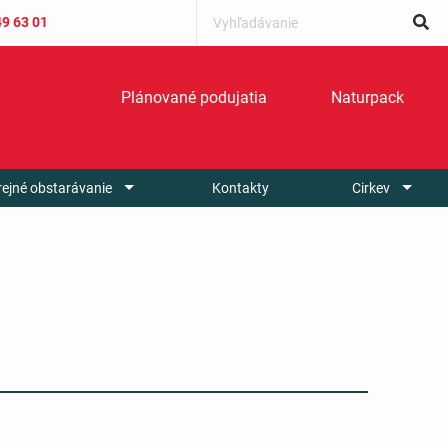
49 63 01
Plánované podujatia
Naturpack
rejné obstarávanie
Kontakty
Cirkev