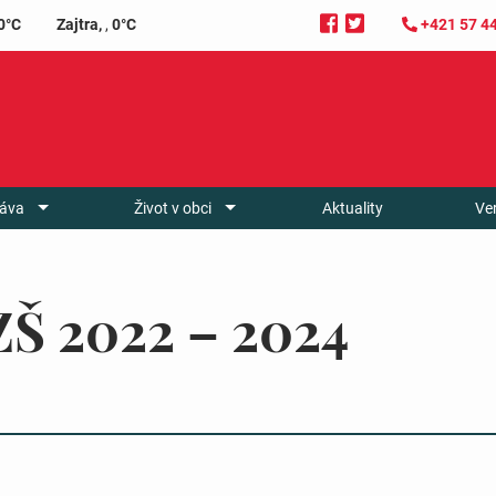
0°C
Zajtra,
,
0°C
+421 57 4
áva
Život v obci
Aktuality
Ve
ZŠ 2022 – 2024