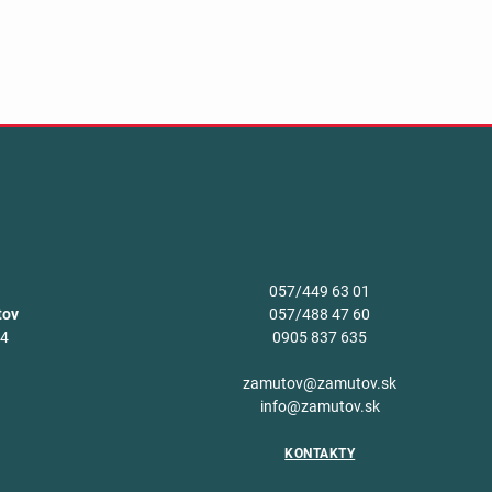
057/449 63 01
tov
057/488 47 60
34
0905 837 635
v
zamutov@zamutov.sk
info@zamutov.sk
KONTAKTY