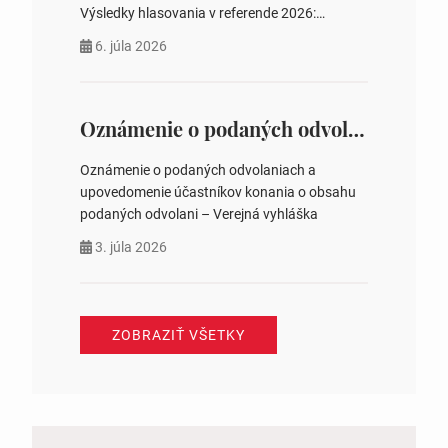
Výsledky hlasovania v referende 2026:
https://www.volbysr.sk/…ferende.html Účasť
6. júla 2026
na hlasovaní https://www.volbysr.sk/…
ysledky.html
Oznámenie o podaných odvolaniach a upovedomenie účastníkov konania o obsahu podaných odvolani – Verejná vyhláška
Oznámenie o podaných odvolaniach a
upovedomenie účastníkov konania o obsahu
podaných odvolani – Verejná vyhláška
3. júla 2026
ZOBRAZIŤ VŠETKY