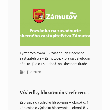
Týmto zvolávam 35. zasadnutie Obecného
zastupiteľstva v Zámutove, ktoré sa uskutoční
dňa 15. júla o 15.30 hod. na Obecnom úrade v
Zámutove PROGRAM: 1. Schválenie programu
8. júla 2026
rokovania 2. Schválenie návrhovej komisie a
overovateľov zápisnice 3. Určenie volebných
obvodov pre voľby poslancov obecných
zastupiteľstiev, počtu poslancov obecných
Výsledky hlasovania v referende 2026
zastupiteľstiev v nich 4. Schválenie odpredaja
obecného pozemku –…
Zápisnica o výsledku hlasovania – okrsok č. 1
Zápisnica o výsledku hlasovania – okrsok č. 2