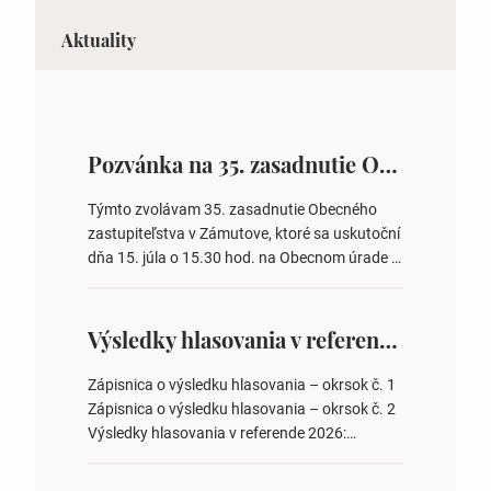
Aktuality
Pozvánka na 35. zasadnutie OZ v Zámutove
Týmto zvolávam 35. zasadnutie Obecného
zastupiteľstva v Zámutove, ktoré sa uskutoční
dňa 15. júla o 15.30 hod. na Obecnom úrade v
Zámutove PROGRAM: 1. Schválenie programu
rokovania 2. Schválenie návrhovej komisie a
overovateľov zápisnice 3. Určenie volebných
Výsledky hlasovania v referende 2026
obvodov pre voľby poslancov obecných
zastupiteľstiev, počtu poslancov obecných
Zápisnica o výsledku hlasovania – okrsok č. 1
zastupiteľstiev v nich 4. Schválenie odpredaja
Zápisnica o výsledku hlasovania – okrsok č. 2
obecného pozemku –…
Výsledky hlasovania v referende 2026:
https://www.volbysr.sk/…ferende.html Účasť
na hlasovaní https://www.volbysr.sk/…