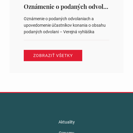
ysledky.html
Oznámenie o podaných odvolaniach a upovedomenie účastníkov konania o obsahu podaných odvolani – Verejná vyhláška
Oznámenie o podaných odvolaniach a
upovedomenie účastníkov konania o obsahu
podaných odvolani – Verejná vyhláška
ZOBRAZIŤ VŠETKY
Aktuality
Oznamy