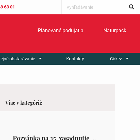
49 63 01
Plánované podujatia
Naturpack
rejné obstarávanie
Kontakty
Cirkev
Viac v kategórii:
Pozvánka na 35. zasadnutie OZ v Zámutove