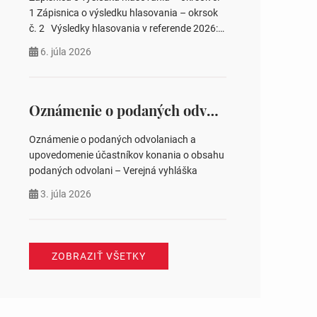
pozemku –…
1 Zápisnica o výsledku hlasovania – okrsok
č. 2 Výsledky hlasovania v referende 2026:
https://www.volbysr.sk/…ferende.html Účasť
6. júla 2026
na hlasovaní https://www.volbysr.sk/…
ysledky.html
Oznámenie o podaných odvolaniach a upovedomenie účastníkov konania o obsahu podaných odvolani – Verejná vyhláška
Oznámenie o podaných odvolaniach a
upovedomenie účastníkov konania o obsahu
podaných odvolani – Verejná vyhláška
3. júla 2026
ZOBRAZIŤ VŠETKY