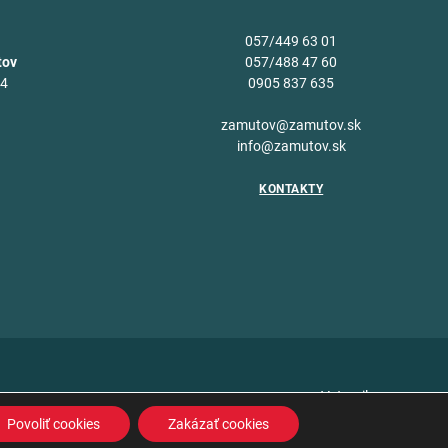
057/449 63 01
tov
057/488 47 60
34
0905 837 635
v
zamutov@zamutov.sk
info@zamutov.sk
KONTAKTY
Vytvoril
Povoliť cookies
Zakázať cookies