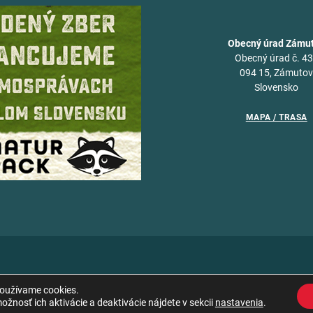
Obecný úrad Zámu
Obecný úrad č. 4
094 15, Zámuto
Slovensko
MAPA / TRASA
používame cookies.
žnosť ich aktivácie a deaktivácie nájdete v sekcii
nastavenia
.