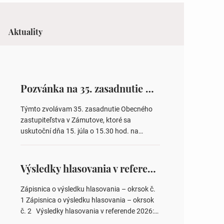
Aktuality
Pozvánka na 35. zasadnutie OZ v Zámutove
Týmto zvolávam 35. zasadnutie Obecného
zastupiteľstva v Zámutove, ktoré sa
uskutoční dňa 15. júla o 15.30 hod. na
Obecnom úrade v Zámutove PROGRAM: 1.
Schválenie programu rokovania 2.
Schválenie návrhovej komisie a overovateľov
Výsledky hlasovania v referende 2026
zápisnice 3. Určenie volebných obvodov pre
voľby poslancov obecných zastupiteľstiev,
Zápisnica o výsledku hlasovania – okrsok č.
počtu poslancov obecných zastupiteľstiev v
1 Zápisnica o výsledku hlasovania – okrsok
nich 4. Schválenie odpredaja obecného
č. 2 Výsledky hlasovania v referende 2026:
pozemku –…
https://www.volbysr.sk/…ferende.html Účasť