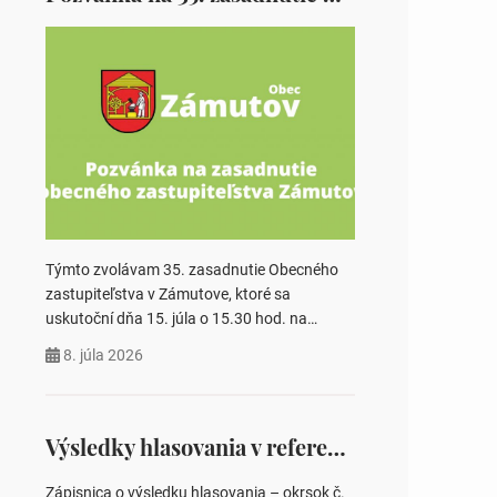
Týmto zvolávam 35. zasadnutie Obecného
zastupiteľstva v Zámutove, ktoré sa
uskutoční dňa 15. júla o 15.30 hod. na
Obecnom úrade v Zámutove PROGRAM: 1.
8. júla 2026
Schválenie programu rokovania 2.
Schválenie návrhovej komisie a overovateľov
zápisnice 3. Určenie volebných obvodov pre
voľby poslancov obecných zastupiteľstiev,
Výsledky hlasovania v referende 2026
počtu poslancov obecných zastupiteľstiev v
nich 4. Schválenie odpredaja obecného
Zápisnica o výsledku hlasovania – okrsok č.