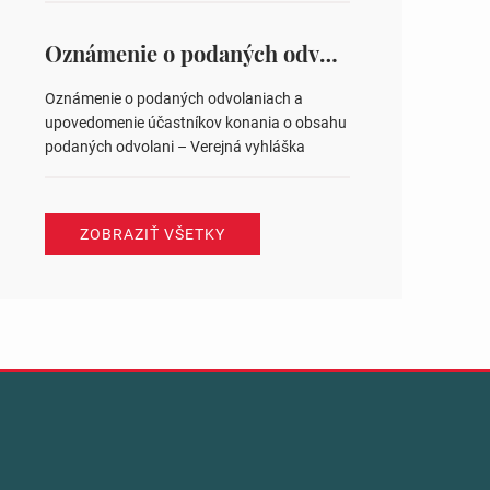
na hlasovaní https://www.volbysr.sk/…
ysledky.html
Oznámenie o podaných odvolaniach a upovedomenie účastníkov konania o obsahu podaných odvolani – Verejná vyhláška
Oznámenie o podaných odvolaniach a
upovedomenie účastníkov konania o obsahu
podaných odvolani – Verejná vyhláška
ZOBRAZIŤ VŠETKY