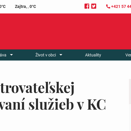
0°C
Zajtra,
,
0°C
+421 57 4
áva
Život v obci
Aktuality
Ve
trovateľskej
vaní služieb v KC