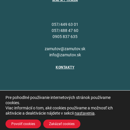
MAPA / TRASA
057/449 63 01
057/488 47 60
0905 837 635
zamutov@zamutov.sk
info@zamutov.sk
KONTAKTY
Pre pohodlné používanie internetových stránok používame
cookies.
Viac informácií o tom, aké cookies používame a možnosť ich
Copyright © 2026 Obec
aktivácie a deaktivácie nájdete v sekcii
nastavenia
.
Vytvoril
Zámutov
Povoliť cookies
Zakázať cookies