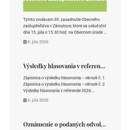
Týmto zvolávam 35. zasadnutie Obecného
zastupiteľstva v Zámutove, ktoré sa uskutoční
dňa 15. júla o 15.30 hod. na Obecnom úrade v
Zámutove PROGRAM: 1. Schválenie programu
8. júla 2026
rokovania 2. Schválenie návrhovej komisie a
overovateľov zápisnice 3. Určenie volebných
obvodov pre voľby poslancov obecných
zastupiteľstiev, počtu poslancov obecných
Výsledky hlasovania v referende 2026
zastupiteľstiev v nich 4. Schválenie odpredaja
obecného pozemku –…
Zápisnica o výsledku hlasovania – okrsok č. 1
Zápisnica o výsledku hlasovania – okrsok č. 2
Výsledky hlasovania v referende 2026:
https://www.volbysr.sk/…ferende.html Účasť
6. júla 2026
na hlasovaní https://www.volbysr.sk/…
ysledky.html
Oznámenie o podaných odvolaniach a upovedomenie účastníkov konania o obsahu podaných odvolani – Verejná vyhláška