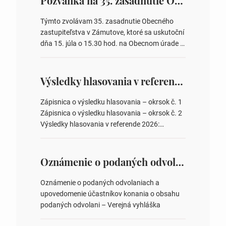
Pozvánka na 35. zasadnutie OZ v Zámutove
Týmto zvolávam 35. zasadnutie Obecného
zastupiteľstva v Zámutove, ktoré sa uskutoční
dňa 15. júla o 15.30 hod. na Obecnom úrade v
Zámutove PROGRAM: 1. Schválenie programu
rokovania 2. Schválenie návrhovej komisie a
overovateľov zápisnice 3. Určenie volebných
Výsledky hlasovania v referende 2026
obvodov pre voľby poslancov obecných
zastupiteľstiev, počtu poslancov obecných
Zápisnica o výsledku hlasovania – okrsok č. 1
zastupiteľstiev v nich 4. Schválenie odpredaja
Zápisnica o výsledku hlasovania – okrsok č. 2
obecného pozemku –…
Výsledky hlasovania v referende 2026:
https://www.volbysr.sk/…ferende.html Účasť
na hlasovaní https://www.volbysr.sk/…
ysledky.html
Oznámenie o podaných odvolaniach a upovedomenie účastníkov konania o obsahu podaných odvolani – Verejná vyhláška
Oznámenie o podaných odvolaniach a
upovedomenie účastníkov konania o obsahu
podaných odvolani – Verejná vyhláška