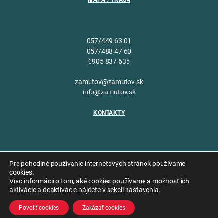
MAPA / TRASA
057/449 63 01
057/488 47 60
0905 837 635
zamutov@zamutov.sk
info@zamutov.sk
KONTAKTY
Pre pohodlné používanie internetových stránok používame
cookies.
Viac informácií o tom, aké cookies používame a možnosť ich
Copyright © 2026 Obec
aktivácie a deaktivácie nájdete v sekcii
nastavenia
.
Vytvoril
Zámutov
Povoliť cookies
Zakázať cookies