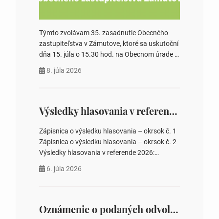
Týmto zvolávam 35. zasadnutie Obecného
zastupiteľstva v Zámutove, ktoré sa uskutoční
dňa 15. júla o 15.30 hod. na Obecnom úrade v
Zámutove PROGRAM: 1. Schválenie programu
8. júla 2026
rokovania 2. Schválenie návrhovej komisie a
overovateľov zápisnice 3. Určenie volebných
obvodov pre voľby poslancov obecných
zastupiteľstiev, počtu poslancov obecných
Výsledky hlasovania v referende 2026
zastupiteľstiev v nich 4. Schválenie odpredaja
obecného pozemku –…
Zápisnica o výsledku hlasovania – okrsok č. 1
Zápisnica o výsledku hlasovania – okrsok č. 2
Výsledky hlasovania v referende 2026:
https://www.volbysr.sk/…ferende.html Účasť
6. júla 2026
na hlasovaní https://www.volbysr.sk/…
ysledky.html
Oznámenie o podaných odvolaniach a upovedomenie účastníkov konania o obsahu podaných odvolani – Verejná vyhláška