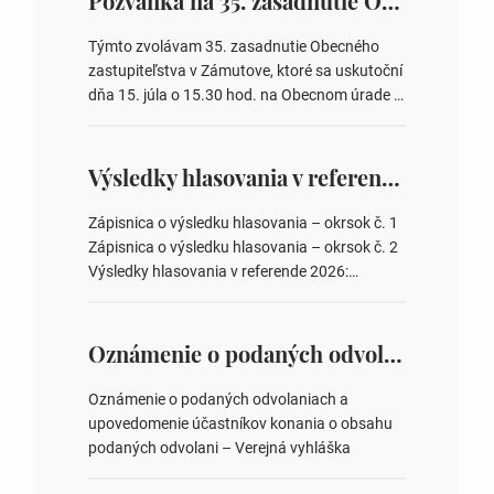
Pozvánka na 35. zasadnutie OZ v Zámutove
Týmto zvolávam 35. zasadnutie Obecného
zastupiteľstva v Zámutove, ktoré sa uskutoční
dňa 15. júla o 15.30 hod. na Obecnom úrade v
Zámutove PROGRAM: 1. Schválenie programu
rokovania 2. Schválenie návrhovej komisie a
overovateľov zápisnice 3. Určenie volebných
Výsledky hlasovania v referende 2026
obvodov pre voľby poslancov obecných
zastupiteľstiev, počtu poslancov obecných
Zápisnica o výsledku hlasovania – okrsok č. 1
zastupiteľstiev v nich 4. Schválenie odpredaja
Zápisnica o výsledku hlasovania – okrsok č. 2
obecného pozemku –…
Výsledky hlasovania v referende 2026:
https://www.volbysr.sk/…ferende.html Účasť
na hlasovaní https://www.volbysr.sk/…
ysledky.html
Oznámenie o podaných odvolaniach a upovedomenie účastníkov konania o obsahu podaných odvolani – Verejná vyhláška
Oznámenie o podaných odvolaniach a
upovedomenie účastníkov konania o obsahu
podaných odvolani – Verejná vyhláška