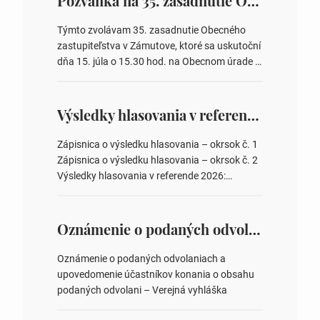
Pozvánka na 35. zasadnutie OZ v Zámutove
Týmto zvolávam 35. zasadnutie Obecného
zastupiteľstva v Zámutove, ktoré sa uskutoční
dňa 15. júla o 15.30 hod. na Obecnom úrade v
Zámutove PROGRAM: 1. Schválenie programu
rokovania 2. Schválenie návrhovej komisie a
overovateľov zápisnice 3. Určenie volebných
Výsledky hlasovania v referende 2026
obvodov pre voľby poslancov obecných
zastupiteľstiev, počtu poslancov obecných
Zápisnica o výsledku hlasovania – okrsok č. 1
zastupiteľstiev v nich 4. Schválenie odpredaja
Zápisnica o výsledku hlasovania – okrsok č. 2
obecného pozemku –…
Výsledky hlasovania v referende 2026:
https://www.volbysr.sk/…ferende.html Účasť
na hlasovaní https://www.volbysr.sk/…
ysledky.html
Oznámenie o podaných odvolaniach a upovedomenie účastníkov konania o obsahu podaných odvolani – Verejná vyhláška
Oznámenie o podaných odvolaniach a
upovedomenie účastníkov konania o obsahu
podaných odvolani – Verejná vyhláška