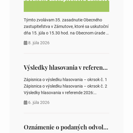
Týmto zvolávam 35. zasadnutie Obecného
zastupiteľstva v Zámutove, ktoré sa uskutoční
dňa 15. júla o 15.30 hod. na Obecnom úrade v
Zámutove PROGRAM: 1. Schválenie programu
8. júla 2026
rokovania 2. Schválenie návrhovej komisie a
overovateľov zápisnice 3. Určenie volebných
obvodov pre voľby poslancov obecných
zastupiteľstiev, počtu poslancov obecných
Výsledky hlasovania v referende 2026
zastupiteľstiev v nich 4. Schválenie odpredaja
obecného pozemku –…
Zápisnica o výsledku hlasovania – okrsok č. 1
Zápisnica o výsledku hlasovania – okrsok č. 2
Výsledky hlasovania v referende 2026:
https://www.volbysr.sk/…ferende.html Účasť
6. júla 2026
na hlasovaní https://www.volbysr.sk/…
ysledky.html
Oznámenie o podaných odvolaniach a upovedomenie účastníkov konania o obsahu podaných odvolani – Verejná vyhláška