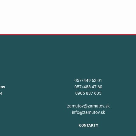
057/449 63 01
tov
057/488 47 60
34
0905 837 635
v
zamutov@zamutov.sk
info@zamutov.sk
KONTAKTY