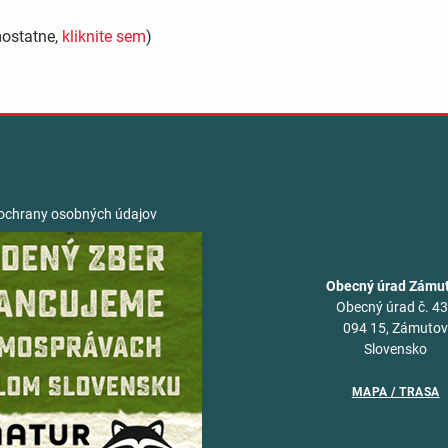
mostatne,
kliknite sem
)
ochrany osobných údajov
Obecný úrad Zámu
Obecný úrad č. 4
094 15, Zámuto
Slovensko
MAPA / TRASA