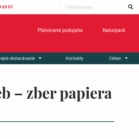
9 63 01
Plánované podujatia
Naturpack
rejné obstarávanie
Kontakty
Cirkev
b – zber papiera