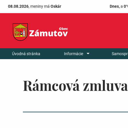
08.08.2026
, meniny má
Oskár
Dnes,
a
0°
Úvodná stránka
Informácie
Samospr
Rámcová zmluva 