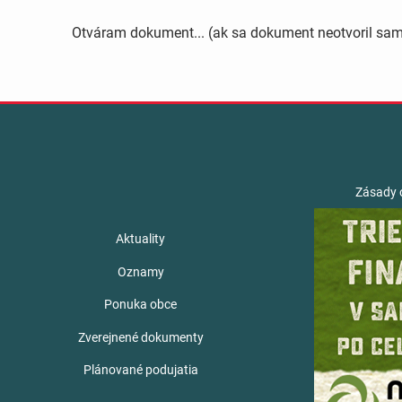
Otváram dokument... (ak sa dokument neotvoril sa
Zásady 
Aktuality
Oznamy
Ponuka obce
Zverejnené dokumenty
Plánované podujatia