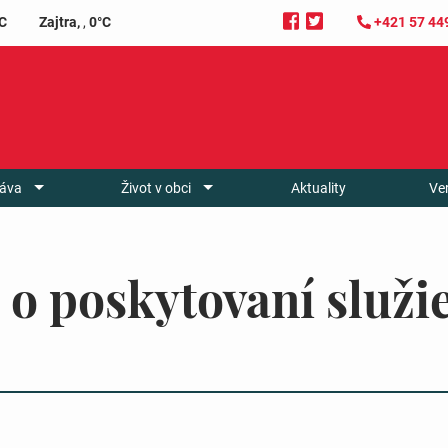
C
Zajtra,
,
0°C
+421 57 44
áva
Život v obci
Aktuality
Ve
o poskytovaní služie