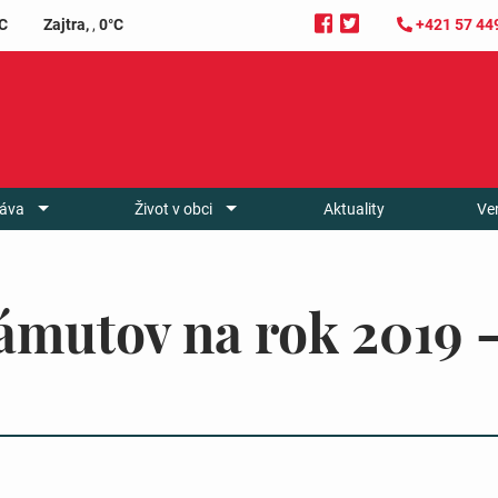
C
Zajtra,
,
0°C
+421 57 44
áva
Život v obci
Aktuality
Ve
ámutov na rok 2019