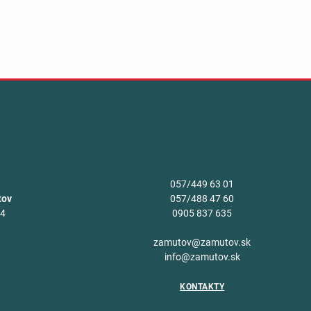
057/449 63 01
tov
057/488 47 60
34
0905 837 635
v
zamutov@zamutov.sk
info@zamutov.sk
KONTAKTY