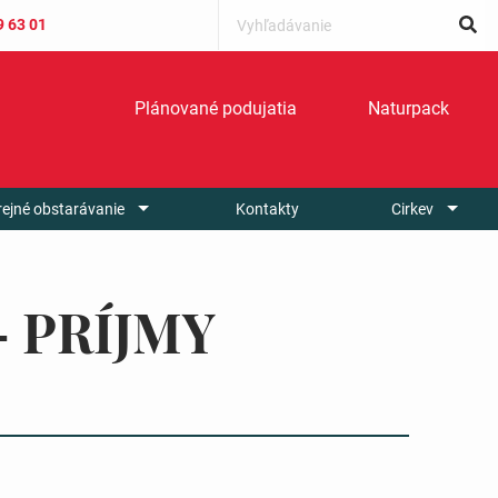
9 63 01
Plánované podujatia
Naturpack
rejné obstarávanie
Kontakty
Cirkev
 – PRÍJMY