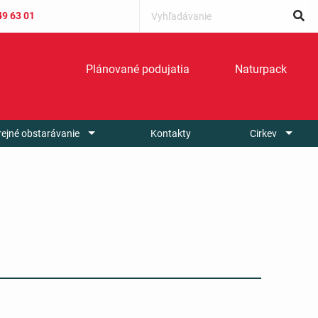
49 63 01
Plánované podujatia
Naturpack
rejné obstarávanie
Kontakty
Cirkev