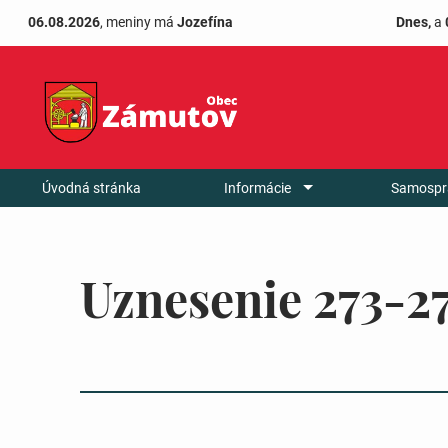
06.08.2026
, meniny má
Jozefína
Dnes,
a
Úvodná stránka
Informácie
Samospr
Uznesenie 273-2