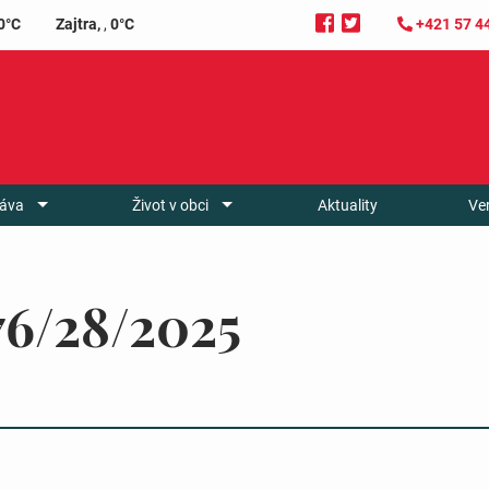
0°C
Zajtra,
,
0°C
+421 57 4
áva
Život v obci
Aktuality
Ve
76/28/2025