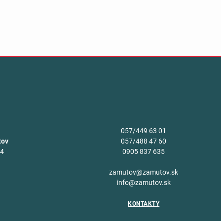
057/449 63 01
tov
057/488 47 60
34
0905 837 635
v
zamutov@zamutov.sk
info@zamutov.sk
KONTAKTY