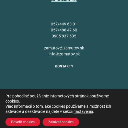
MAPA / TRASA
057/449 63 01
057/488 47 60
0905 837 635
zamutov@zamutov.sk
info@zamutov.sk
KONTAKTY
Pre pohodlné používanie internetových stránok používame
cookies.
Viac informácií o tom, aké cookies používame a možnosť ich
Copyright © 2026 Obec
aktivácie a deaktivácie nájdete v sekcii
nastavenia
.
Vytvoril
Zámutov
Povoliť cookies
Zakázať cookies