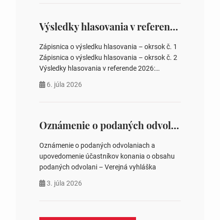
overovateľov zápisnice 3. Určenie volebných
obvodov pre voľby poslancov obecných
zastupiteľstiev, počtu poslancov obecných
Výsledky hlasovania v referende 2026
zastupiteľstiev v nich 4. Schválenie odpredaja
obecného pozemku –…
Zápisnica o výsledku hlasovania – okrsok č. 1
Zápisnica o výsledku hlasovania – okrsok č. 2
Výsledky hlasovania v referende 2026:
https://www.volbysr.sk/…ferende.html Účasť
6. júla 2026
na hlasovaní https://www.volbysr.sk/…
ysledky.html
Oznámenie o podaných odvolaniach a upovedomenie účastníkov konania o obsahu podaných odvolani – Verejná vyhláška
Oznámenie o podaných odvolaniach a
upovedomenie účastníkov konania o obsahu
podaných odvolani – Verejná vyhláška
3. júla 2026