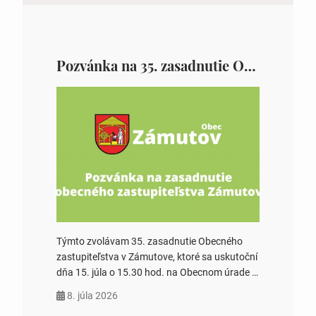
Pozvánka na 35. zasadnutie OZ v Zámutove
Týmto zvolávam 35. zasadnutie Obecného
zastupiteľstva v Zámutove, ktoré sa uskutoční
dňa 15. júla o 15.30 hod. na Obecnom úrade v
Zámutove PROGRAM: 1. Schválenie programu
8. júla 2026
rokovania 2. Schválenie návrhovej komisie a