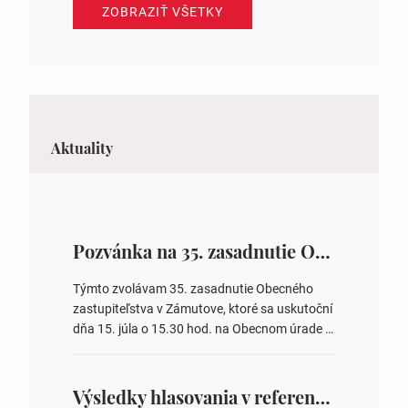
ZOBRAZIŤ VŠETKY
Aktuality
Pozvánka na 35. zasadnutie OZ v Zámutove
Týmto zvolávam 35. zasadnutie Obecného
zastupiteľstva v Zámutove, ktoré sa uskutoční
dňa 15. júla o 15.30 hod. na Obecnom úrade v
Zámutove PROGRAM: 1. Schválenie programu
rokovania 2. Schválenie návrhovej komisie a
overovateľov zápisnice 3. Určenie volebných
Výsledky hlasovania v referende 2026