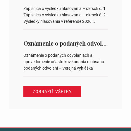
obvodov pre voľby poslancov obecných
zastupiteľstiev, počtu poslancov obecných
Zápisnica o výsledku hlasovania – okrsok č. 1
zastupiteľstiev v nich 4. Schválenie odpredaja
Zápisnica o výsledku hlasovania – okrsok č. 2
obecného pozemku –…
Výsledky hlasovania v referende 2026:
https://www.volbysr.sk/…ferende.html Účasť
na hlasovaní https://www.volbysr.sk/…
ysledky.html
Oznámenie o podaných odvolaniach a upovedomenie účastníkov konania o obsahu podaných odvolani – Verejná vyhláška
Oznámenie o podaných odvolaniach a
upovedomenie účastníkov konania o obsahu
podaných odvolani – Verejná vyhláška
ZOBRAZIŤ VŠETKY