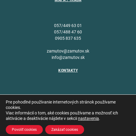
MAPA / TRASA
057/449 63 01
057/488 47 60
0905 837 635
zamutov@zamutov.sk
info@zamutov.sk
KONTAKTY
Pre pohodlné používanie internetových stránok používame
cookies.
Viac informácií o tom, aké cookies používame a možnosť ich
Copyright © 2026 Obec
aktivácie a deaktivácie nájdete v sekcii
nastavenia
.
Vytvoril
Zámutov
Povoliť cookies
Zakázať cookies