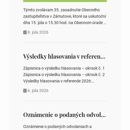
Týmto zvolávam 35. zasadnutie Obecného
zastupiteľstva v Zámutove, ktoré sa uskutoční
dňa 15. júla o 15.30 hod. na Obecnom úrade v
Zámutove PROGRAM: 1. Schválenie programu
8. júla 2026
rokovania 2. Schválenie návrhovej komisie a
overovateľov zápisnice 3. Určenie volebných
obvodov pre voľby poslancov obecných
zastupiteľstiev, počtu poslancov obecných
Výsledky hlasovania v referende 2026
zastupiteľstiev v nich 4. Schválenie odpredaja
obecného pozemku –…
Zápisnica o výsledku hlasovania – okrsok č. 1
Zápisnica o výsledku hlasovania – okrsok č. 2
Výsledky hlasovania v referende 2026:
https://www.volbysr.sk/…ferende.html Účasť
6. júla 2026
na hlasovaní https://www.volbysr.sk/…
ysledky.html
Oznámenie o podaných odvolaniach a upovedomenie účastníkov konania o obsahu podaných odvolani – Verejná vyhláška
Oznámenie o podaných odvolaniach a