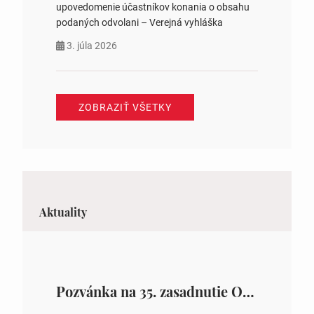
upovedomenie účastníkov konania o obsahu
podaných odvolani – Verejná vyhláška
3. júla 2026
ZOBRAZIŤ VŠETKY
Aktuality
Pozvánka na 35. zasadnutie OZ v Zámutove