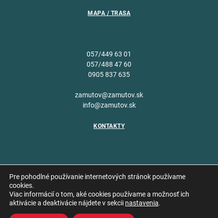
MAPA / TRASA
057/449 63 01
057/488 47 60
0905 837 635
zamutov@zamutov.sk
info@zamutov.sk
KONTAKTY
Pre pohodlné používanie internetových stránok používame
cookies.
Viac informácií o tom, aké cookies používame a možnosť ich
Copyright © 2026 Obec
aktivácie a deaktivácie nájdete v sekcii
nastavenia
.
Vytvoril
Zámutov