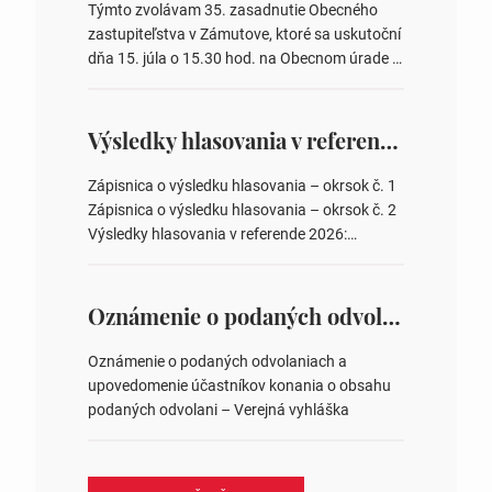
Týmto zvolávam 35. zasadnutie Obecného
zastupiteľstva v Zámutove, ktoré sa uskutoční
dňa 15. júla o 15.30 hod. na Obecnom úrade v
Zámutove PROGRAM: 1. Schválenie programu
rokovania 2. Schválenie návrhovej komisie a
overovateľov zápisnice 3. Určenie volebných
Výsledky hlasovania v referende 2026
obvodov pre voľby poslancov obecných
zastupiteľstiev, počtu poslancov obecných
Zápisnica o výsledku hlasovania – okrsok č. 1
zastupiteľstiev v nich 4. Schválenie odpredaja
Zápisnica o výsledku hlasovania – okrsok č. 2
obecného pozemku –…
Výsledky hlasovania v referende 2026:
https://www.volbysr.sk/…ferende.html Účasť
na hlasovaní https://www.volbysr.sk/…
ysledky.html
Oznámenie o podaných odvolaniach a upovedomenie účastníkov konania o obsahu podaných odvolani – Verejná vyhláška
Oznámenie o podaných odvolaniach a
upovedomenie účastníkov konania o obsahu
podaných odvolani – Verejná vyhláška