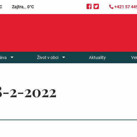
C
Zajtra,
,
0°C
+421 57 44
áva
Život v obci
Aktuality
Ve
18-2-2022