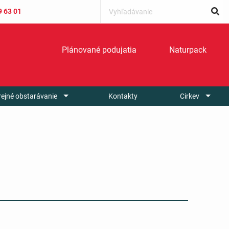
9 63 01
Plánované podujatia
Naturpack
rejné obstarávanie
Kontakty
Cirkev