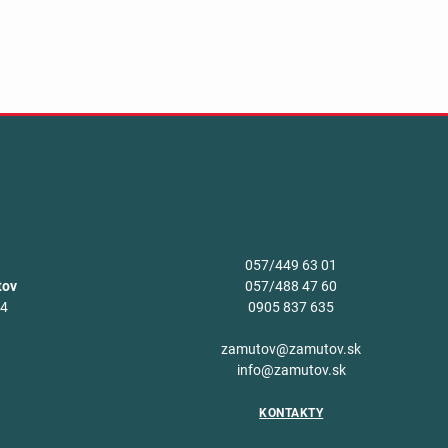
057/449 63 01
tov
057/488 47 60
34
0905 837 635
v
zamutov@zamutov.sk
info@zamutov.sk
KONTAKTY