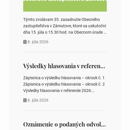
Týmto zvolávam 35. zasadnutie Obecného
zastupiteľstva v Zámutove, ktoré sa uskutoční
dňa 15. júla o 15.30 hod. na Obecnom úrade v
Zámutove PROGRAM: 1. Schválenie programu
8. júla 2026
rokovania 2. Schválenie návrhovej komisie a
overovateľov zápisnice 3. Určenie volebných
obvodov pre voľby poslancov obecných
zastupiteľstiev, počtu poslancov obecných
Výsledky hlasovania v referende 2026
zastupiteľstiev v nich 4. Schválenie odpredaja
obecného pozemku –…
Zápisnica o výsledku hlasovania – okrsok č. 1
Zápisnica o výsledku hlasovania – okrsok č. 2
Výsledky hlasovania v referende 2026:
https://www.volbysr.sk/…ferende.html Účasť
6. júla 2026
na hlasovaní https://www.volbysr.sk/…
ysledky.html
Oznámenie o podaných odvolaniach a upovedomenie účastníkov konania o obsahu podaných odvolani – Verejná vyhláška