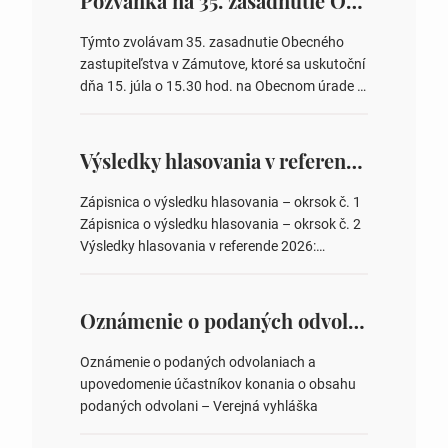
Pozvánka na 35. zasadnutie OZ v Zámutove
Týmto zvolávam 35. zasadnutie Obecného
zastupiteľstva v Zámutove, ktoré sa uskutoční
dňa 15. júla o 15.30 hod. na Obecnom úrade v
Zámutove PROGRAM: 1. Schválenie programu
rokovania 2. Schválenie návrhovej komisie a
overovateľov zápisnice 3. Určenie volebných
Výsledky hlasovania v referende 2026
obvodov pre voľby poslancov obecných
zastupiteľstiev, počtu poslancov obecných
Zápisnica o výsledku hlasovania – okrsok č. 1
zastupiteľstiev v nich 4. Schválenie odpredaja
Zápisnica o výsledku hlasovania – okrsok č. 2
obecného pozemku –…
Výsledky hlasovania v referende 2026:
https://www.volbysr.sk/…ferende.html Účasť
na hlasovaní https://www.volbysr.sk/…
ysledky.html
Oznámenie o podaných odvolaniach a upovedomenie účastníkov konania o obsahu podaných odvolani – Verejná vyhláška
Oznámenie o podaných odvolaniach a
upovedomenie účastníkov konania o obsahu
podaných odvolani – Verejná vyhláška