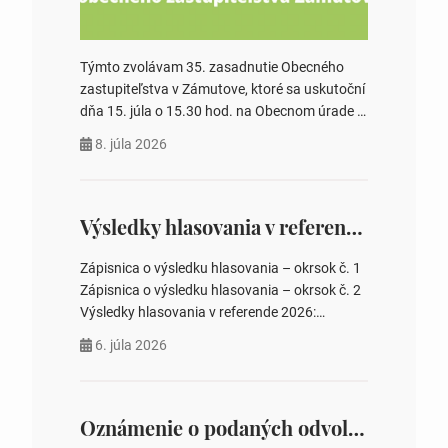
Týmto zvolávam 35. zasadnutie Obecného
zastupiteľstva v Zámutove, ktoré sa uskutoční
dňa 15. júla o 15.30 hod. na Obecnom úrade v
Zámutove PROGRAM: 1. Schválenie programu
8. júla 2026
rokovania 2. Schválenie návrhovej komisie a
overovateľov zápisnice 3. Určenie volebných
obvodov pre voľby poslancov obecných
zastupiteľstiev, počtu poslancov obecných
Výsledky hlasovania v referende 2026
zastupiteľstiev v nich 4. Schválenie odpredaja
obecného pozemku –…
Zápisnica o výsledku hlasovania – okrsok č. 1
Zápisnica o výsledku hlasovania – okrsok č. 2
Výsledky hlasovania v referende 2026:
https://www.volbysr.sk/…ferende.html Účasť
6. júla 2026
na hlasovaní https://www.volbysr.sk/…
ysledky.html
Oznámenie o podaných odvolaniach a upovedomenie účastníkov konania o obsahu podaných odvolani – Verejná vyhláška