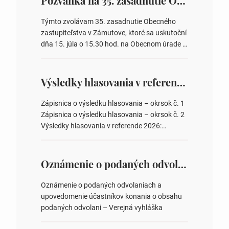
Pozvánka na 35. zasadnutie OZ v Zámutove
Týmto zvolávam 35. zasadnutie Obecného
zastupiteľstva v Zámutove, ktoré sa uskutoční
dňa 15. júla o 15.30 hod. na Obecnom úrade v
Zámutove PROGRAM: 1. Schválenie programu
rokovania 2. Schválenie návrhovej komisie a
overovateľov zápisnice 3. Určenie volebných
Výsledky hlasovania v referende 2026
obvodov pre voľby poslancov obecných
zastupiteľstiev, počtu poslancov obecných
Zápisnica o výsledku hlasovania – okrsok č. 1
zastupiteľstiev v nich 4. Schválenie odpredaja
Zápisnica o výsledku hlasovania – okrsok č. 2
obecného pozemku –…
Výsledky hlasovania v referende 2026:
https://www.volbysr.sk/…ferende.html Účasť
na hlasovaní https://www.volbysr.sk/…
ysledky.html
Oznámenie o podaných odvolaniach a upovedomenie účastníkov konania o obsahu podaných odvolani – Verejná vyhláška
Oznámenie o podaných odvolaniach a
upovedomenie účastníkov konania o obsahu
podaných odvolani – Verejná vyhláška