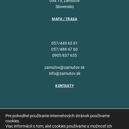
094 15, Zámutov
Slovensko
MAPA / TRASA
057/449 63 01
057/488 47 60
0905 837 635
zamutov@zamutov.sk
info@zamutov.sk
KONTAKTY
Pre pohodlné používanie internetových stránok používame
cookies.
Viac informácií o tom, aké cookies používame a možnosť ich
Copyright © 2026 Obec