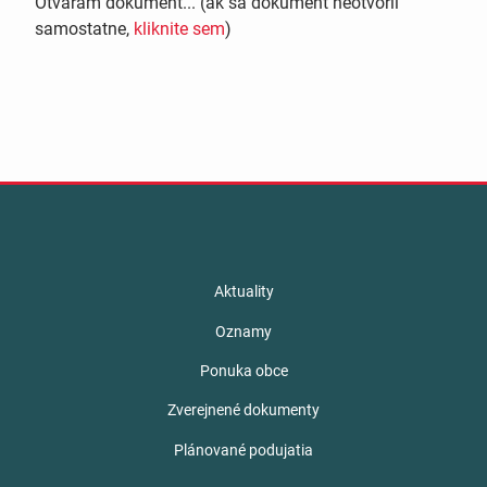
Otváram dokument... (ak sa dokument neotvoril
samostatne,
kliknite sem
)
Aktuality
Oznamy
Ponuka obce
Zverejnené dokumenty
Plánované podujatia