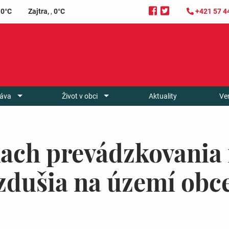
0°C
Zajtra,
,
0°C
+421 57 4
áva
Život v obci
Aktuality
Ve
ch prevádzkovania 
vzdušia na území ob