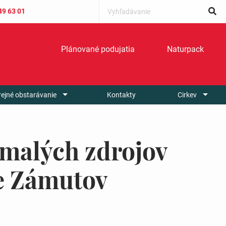
49 63 01
Plánované podujatia
Naturpack
rejné obstarávanie
Kontakty
Cirkev
malých zdrojov
ce Zámutov