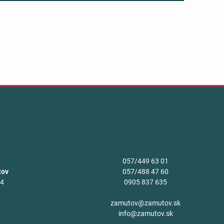
057/449 63 01
tov
057/488 47 60
34
0905 837 635
v
zamutov@zamutov.sk
info@zamutov.sk