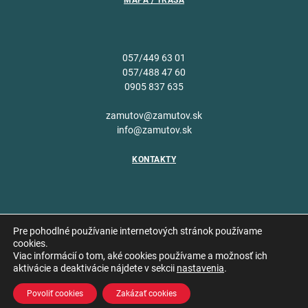
MAPA / TRASA
057/449 63 01
057/488 47 60
0905 837 635
zamutov@zamutov.sk
info@zamutov.sk
KONTAKTY
Pre pohodlné používanie internetových stránok používame
cookies.
Viac informácií o tom, aké cookies používame a možnosť ich
Copyright © 2026 Obec
aktivácie a deaktivácie nájdete v sekcii
nastavenia
.
Vytvoril
Zámutov
Povoliť cookies
Zakázať cookies